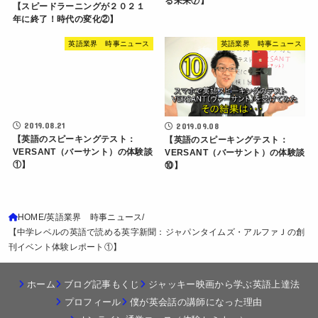
る未来⑦】
【スピードラーニングが２０２１
年に終了！時代の変化②】
英語業界 時事ニュース
英語業界 時事ニュース
2019.08.21
2019.09.08
【英語のスピーキングテスト：
【英語のスピーキングテスト：
VERSANT（バーサント）の体験談
VERSANT（バーサント）の体験談
①】
⑩】
HOME
英語業界 時事ニュース
【中学レベルの英語で読める英字新聞：ジャパンタイムズ・アルファＪの創
刊イベント体験レポート①】
ホーム
ブログ記事もくじ
ジャッキー映画から学ぶ英語上達法
プロフィール
僕が英会話の講師になった理由