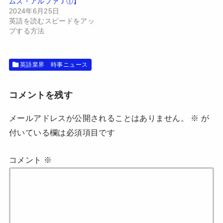
ムズ・アルファＪ①】
す
ウ
2024年6月25日
)
ィ
ン
英語を読むスピードをアッ
ド
ウ
プする方法
で
開
き
ま
す
英語業界 時事ニュース
)
コメントを残す
メールアドレスが公開されることはありません。
※
が
付いている欄は必須項目です
コメント
※