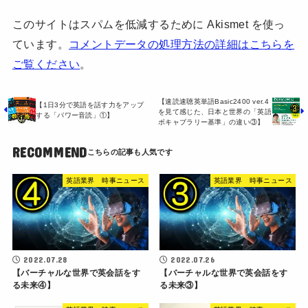
このサイトはスパムを低減するために Akismet を使っ
ています。
コメントデータの処理方法の詳細はこちらを
ご覧ください
。
【速読速聴英単語Basic2400 ver.4
【1日3分で英語を話す力をアップ
を見て感じた、日本と世界の「英語
する「パワー音読」①】
ボキャブラリー基準」の違い③】
RECOMMEND
英語業界 時事ニュース
英語業界 時事ニュース
2022.07.28
2022.07.26
【バーチャルな世界で英会話をす
【バーチャルな世界で英会話をす
る未来④】
る未来③】