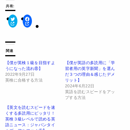
共有:
ク
F
リ
a
ッ
c
ク
e
し
b
て
o
T
o
w
k
関連
i
で
t
共
t
有
【僕が英検１級を目指すよ
【僕が英語の多読用に「学
e
す
うになった流れ⑧】
習者用の英字新聞」を選ん
r
る
で
に
2022年9月27日
だ３つの理由＆感じたデメ
共
は
有
ク
英検に合格する方法
リット】
(
リ
2024年6月22日
新
ッ
し
ク
英語を読むスピードをアッ
い
し
プする方法
ウ
て
ィ
く
ン
だ
【英文を読むスピードを速
ド
さ
くする多読用にピッタリ！
ウ
い
で
(
英検３級レベルで読める英
開
新
語ニュース：ジャパンタイ
き
し
ま
い