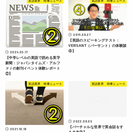
英語業界 時事ニュース
英語業界 時事ニュース
2019.08.27
【英語のスピーキングテスト：
VERSANT（バーサント）の体験談
④】
2024.05.17
【中学レベルの英語で読める英字
新聞：ジャパンタイムズ・アルフ
ァＪの創刊イベント体験レポート
②】
英語業界 時事ニュース
英語業界 時事ニュース
2022.08.05
【バーチャルな世界で英会話をす
2021.10.18