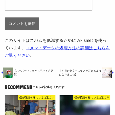
このサイトはスパムを低減するために Akismet を使っ
ています。
コメントデータの処理方法の詳細はこちらを
ご覧ください
。
【スーパーマリオから学ぶ英語発
【初見の英文もスラスラ言えるよう
音】
になりました】
RECOMMEND
僕が英語を身につけた道のり
僕が英語を身につけた道のり