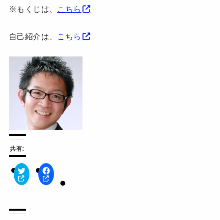
※もくじは、
こちら
自己紹介は、
こちら
共有:
ク
F
リ
a
ッ
c
ク
e
し
b
て
o
T
o