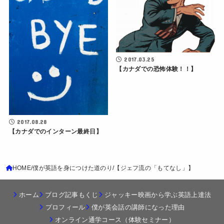
2017.03.25
【カナダでの恐怖体験！！】
2017.08.28
【カナダでのインターン最終日】
HOME
僕が英語を身につけた道のり
【ジェフ流の「もてなし」】
ホーム
ブログ記事もくじ
ジャッキー映画から学ぶ英語上達法
プロフィール
僕が英会話の講師になった理由
オンライン通学コース（体験セミナー）