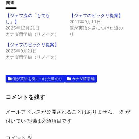
w
k
関連
i
で
t
共
t
有
【ジェフ流の「もてな
【ジェフのビックリ提案】
e
す
し」】
2017年9月11日
r
る
で
に
2025年12月21日
僕が英語を身につけた道の
共
は
有
ク
カナダ留学編（リメイク）
り
(
リ
新
ッ
【ジェフのビックリ提案】
し
ク
い
し
2025年9月21日
ウ
て
カナダ留学編（リメイク）
ィ
く
ン
だ
ド
さ
ウ
い
で
(
開
新
僕が英語を身につけた道のり
カナダ留学編
き
し
ま
い
す
ウ
)
ィ
コメントを残す
ン
ド
ウ
で
メールアドレスが公開されることはありません。
※
が
開
き
付いている欄は必須項目です
ま
す
)
コメント
※