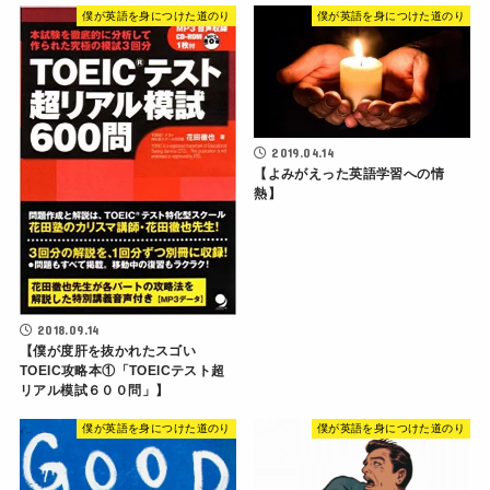
僕が英語を身につけた道のり
僕が英語を身につけた道のり
2019.04.14
【よみがえった英語学習への情
熱】
2018.09.14
【僕が度肝を抜かれたスゴい
TOEIC攻略本①「TOEICテスト超
リアル模試６００問」】
僕が英語を身につけた道のり
僕が英語を身につけた道のり