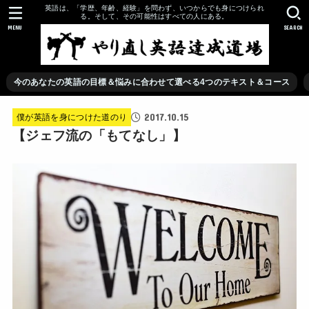
英語は、「学歴、年齢、経験」を問わず、いつからでも身につけられ
る。そして、その可能性はすべての人にある。
MENU
SEARCH
今のあなたの英語の目標＆悩みに合わせて選べる4つのテキスト＆コース
2017.10.15
僕が英語を身につけた道のり
【ジェフ流の「もてなし」】