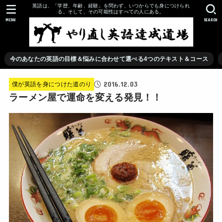
英語は、「学歴、年齢、経験」を問わず、いつからでも身につけられ
る。そして、その可能性はすべての人にある。
MENU
SEARCH
今のあなたの英語の目標＆悩みに合わせて選べる4つのテキスト＆コース
2016.12.03
僕が英語を身につけた道のり
ラーメン屋で運命を変える発見！！