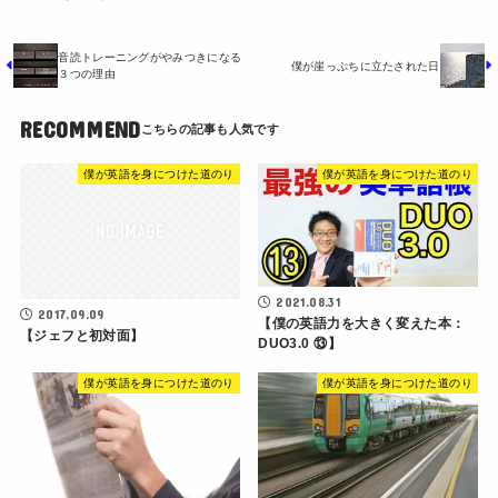
音読トレーニングがやみつきになる
僕が崖っぷちに立たされた日
３つの理由
RECOMMEND
僕が英語を身につけた道のり
僕が英語を身につけた道のり
2021.08.31
2017.09.09
【僕の英語力を大きく変えた本：
【ジェフと初対面】
DUO3.0 ⑬】
僕が英語を身につけた道のり
僕が英語を身につけた道のり