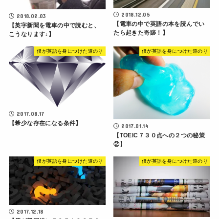
2018.12.05
2018.02.03
【電車の中で英語の本を読んでい
【英字新聞を電車の中で読むと、
たら起きた奇跡！】
こうなります↓】
僕が英語を身につけた道のり
僕が英語を身につけた道のり
2017.08.17
【希少な存在になる条件】
2017.01.14
【TOEIC７３０点への２つの秘策
②】
僕が英語を身につけた道のり
僕が英語を身につけた道のり
2017.12.18