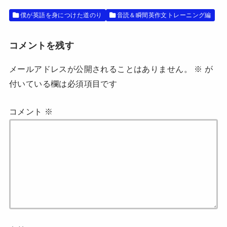
)
ィ
ン
ド
僕が英語を身につけた道のり
音読＆瞬間英作文トレーニング編
ウ
で
開
き
コメントを残す
ま
す
)
メールアドレスが公開されることはありません。
※
が
付いている欄は必須項目です
コメント
※