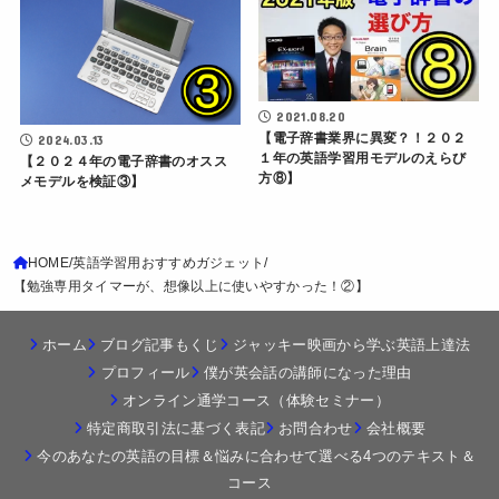
2021.08.20
【電子辞書業界に異変？！２０２
2024.03.13
１年の英語学習用モデルのえらび
【２０２４年の電子辞書のオスス
方⑧】
メモデルを検証③】
HOME
英語学習用おすすめガジェット
【勉強専用タイマーが、想像以上に使いやすかった！②】
ホーム
ブログ記事もくじ
ジャッキー映画から学ぶ英語上達法
プロフィール
僕が英会話の講師になった理由
オンライン通学コース（体験セミナー）
特定商取引法に基づく表記
お問合わせ
会社概要
今のあなたの英語の目標＆悩みに合わせて選べる4つのテキスト＆
コース