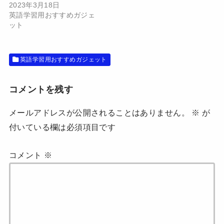
で
(
2023年3月18日
開
新
英語学習用おすすめガジェ
き
し
ま
い
ット
す
ウ
)
ィ
ン
ド
ウ
英語学習用おすすめガジェット
で
開
き
ま
す
コメントを残す
)
メールアドレスが公開されることはありません。
※
が
付いている欄は必須項目です
コメント
※