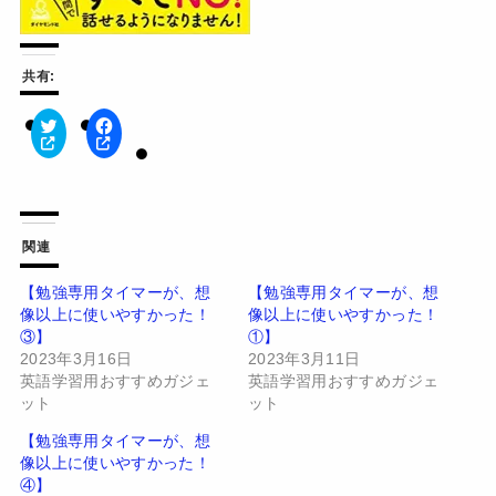
共有:
ク
F
リ
a
ッ
c
ク
e
し
b
て
o
T
o
w
k
関連
i
で
t
共
t
有
【勉強専用タイマーが、想
【勉強専用タイマーが、想
e
す
像以上に使いやすかった！
像以上に使いやすかった！
r
る
で
に
③】
①】
共
は
有
ク
2023年3月16日
2023年3月11日
(
リ
英語学習用おすすめガジェ
英語学習用おすすめガジェ
新
ッ
し
ク
ット
ット
い
し
ウ
て
【勉強専用タイマーが、想
ィ
く
ン
だ
像以上に使いやすかった！
ド
さ
④】
ウ
い