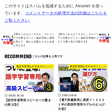
このサイトはスパムを低減するために Akismet を使っ
ています。
コメントデータの処理方法の詳細はこちらを
ご覧ください
。
【夢をつかんだＩＫさん：マレーシ
【夢をつかんだＩＫさん：マレーシ
アで仕事をゲット！秘訣③先に環境
アで仕事をゲット！秘訣②準備が１
を変えて、後から必要なスキルを身
００％整う前に行動する】
に付ける】
RECOMMEND
英語学習用おすすめガジェット
英語学習用おすすめガジェット
2021.08.16
2022.10.22
【電子辞書業界に異変？！２０２
【語学学習専用スピーカーの驚き
１年の英語学習用モデルのえらび
の実力③】
方⑥】