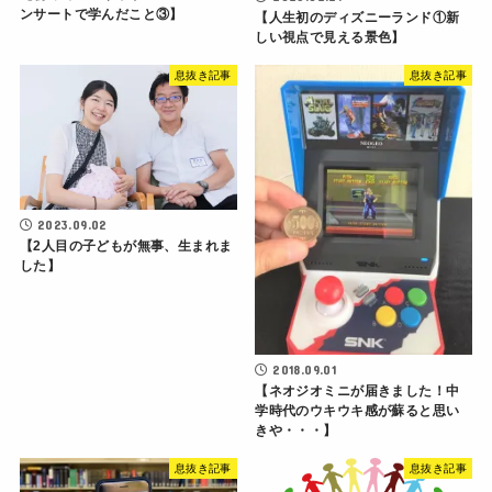
ンサートで学んだこと③】
【人生初のディズニーランド①新
しい視点で見える景色】
息抜き記事
息抜き記事
2023.09.02
【2人目の子どもが無事、生まれま
した】
2018.09.01
【ネオジオミニが届きました！中
学時代のウキウキ感が蘇ると思い
きや・・・】
息抜き記事
息抜き記事