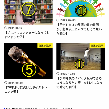
2024.04.03
【子ども向けの英語の歌の歌詞
2019.06.14
が、想像以上にムズカしくて驚い
【ノウハウコレクターになってし
た話①】
まいました⑦】
息抜き記事
息抜き記事
2020.10.03
【少年時代の「バック転ができる
2019.08.28
ようになりたい夢」を31才になっ
て叶えた話①】
【20年ぶりに受けたボイストレー
ニング⑤】