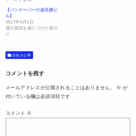
い
し
ウ
て
【バンクーバーの超高層ビ
ィ
く
ン
だ
ル】
ド
さ
2017年4月1日
ウ
い
で
(
僕が英語を身につけた道の
開
新
り
き
し
ま
い
す
ウ
)
ィ
ン
ド
息抜き記事
ウ
で
開
き
コメントを残す
ま
す
)
メールアドレスが公開されることはありません。
※
が
付いている欄は必須項目です
コメント
※