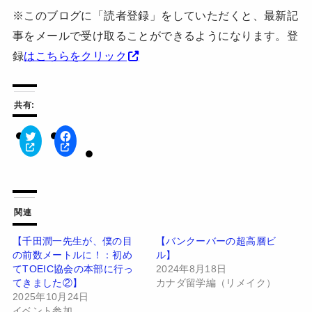
※このブログに「読者登録」をしていただくと、最新記
事をメールで受け取ることができるようになります。登
録
はこちらをクリック
共有:
ク
F
リ
a
ッ
c
ク
e
し
b
て
o
T
o
w
k
関連
i
で
t
共
t
有
【千田潤一先生が、僕の目
【バンクーバーの超高層ビ
e
す
の前数メートルに！：初め
ル】
r
る
で
に
てTOEIC協会の本部に行っ
2024年8月18日
共
は
有
ク
てきました②】
カナダ留学編（リメイク）
(
リ
2025年10月24日
新
ッ
し
ク
イベント参加