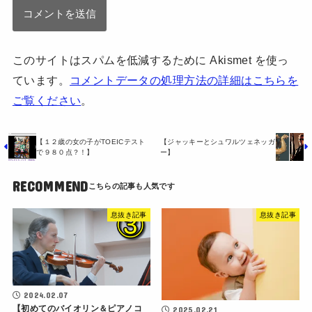
このサイトはスパムを低減するために Akismet を使っ
ています。
コメントデータの処理方法の詳細はこちらを
ご覧ください
。
【１２歳の女の子がTOEICテスト
【ジャッキーとシュワルツェネッガ
で９８０点？！】
ー】
RECOMMEND
息抜き記事
息抜き記事
2024.02.07
【初めてのバイオリン＆ピアノコ
2025.02.21