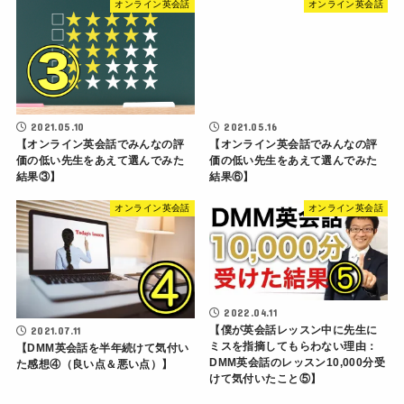
オンライン英会話
オンライン英会話
2021.05.10
2021.05.16
【オンライン英会話でみんなの評
【オンライン英会話でみんなの評
価の低い先生をあえて選んでみた
価の低い先生をあえて選んでみた
結果③】
結果⑥】
オンライン英会話
オンライン英会話
2022.04.11
【僕が英会話レッスン中に先生に
2021.07.11
ミスを指摘してもらわない理由：
【DMM英会話を半年続けて気付い
DMM英会話のレッスン10,000分受
た感想④（良い点＆悪い点）】
けて気付いたこと⑤】