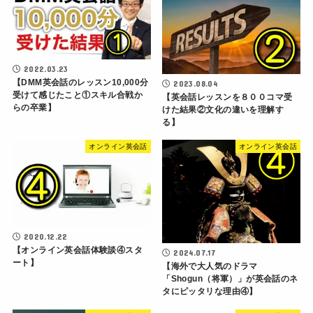
2022.03.23
【DMM英会話のレッスン10,000分
2023.08.04
受けて感じたこと①スキル合戦か
【英会話レッスンを８００コマ受
らの卒業】
けた結果②文化の違いを理解す
る】
オンライン英会話
オンライン英会話
2020.12.22
【オンライン英会話体験談④スタ
2024.07.17
ート】
【海外で大人気のドラマ
「Shogun（将軍）」が英会話のネ
タにピッタリな理由④】