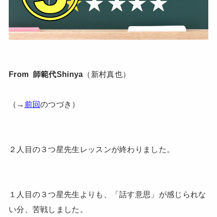
From 師範代Shinya
（新村真也）
（→
前回
のつづき）
２人目の３つ星先生レッスンが終わりました。
１人目の３つ星先生よりも、「話す意思」が感じられな
い分、苦戦しました。