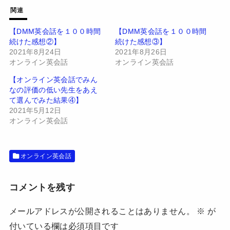
T
o
w
k
関連
i
で
t
共
t
有
【DMM英会話を１００時間
【DMM英会話を１００時間
e
す
続けた感想②】
続けた感想③】
r
る
で
に
2021年8月24日
2021年8月26日
共
は
有
ク
オンライン英会話
オンライン英会話
(
リ
新
ッ
【オンライン英会話でみん
し
ク
い
し
なの評価の低い先生をあえ
ウ
て
て選んでみた結果④】
ィ
く
ン
だ
2021年5月12日
ド
さ
オンライン英会話
ウ
い
で
(
開
新
き
し
ま
い
す
ウ
オンライン英会話
)
ィ
ン
ド
ウ
コメントを残す
で
開
き
ま
メールアドレスが公開されることはありません。
※
が
す
)
付いている欄は必須項目です