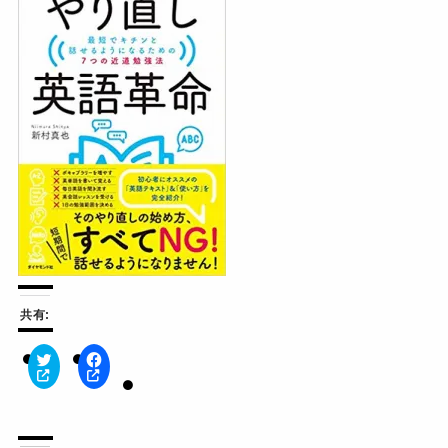
共有:
ク
F
リ
a
ッ
c
ク
e
し
b
て
o