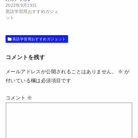
ウ
い
で
(
2022年9月19日
開
新
英語学習用おすすめガジェ
き
し
ま
い
ット
す
ウ
)
ィ
ン
ド
ウ
英語学習用おすすめガジェット
で
開
き
ま
す
コメントを残す
)
メールアドレスが公開されることはありません。
※
が
付いている欄は必須項目です
コメント
※