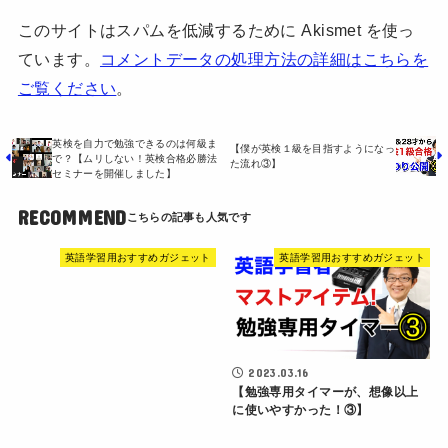
このサイトはスパムを低減するために Akismet を使っ
ています。
コメントデータの処理方法の詳細はこちらを
ご覧ください
。
英検を自力で勉強できるのは何級ま
【僕が英検１級を目指すようになっ
で？【ムリしない！英検合格必勝法
た流れ③】
セミナーを開催しました】
RECOMMEND
英語学習用おすすめガジェット
英語学習用おすすめガジェット
2023.03.16
【勉強専用タイマーが、想像以上
に使いやすかった！③】