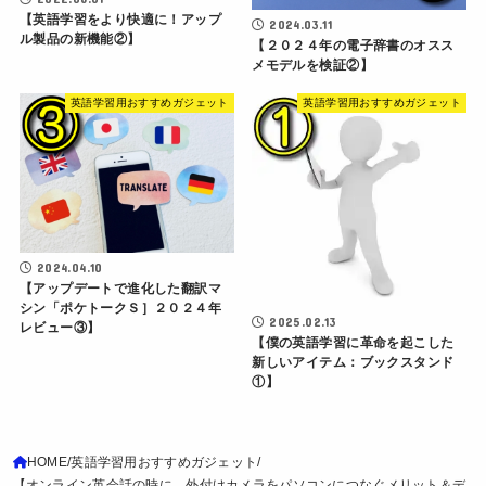
【英語学習をより快適に！アップ
2024.03.11
ル製品の新機能②】
【２０２４年の電子辞書のオスス
メモデルを検証②】
英語学習用おすすめガジェット
英語学習用おすすめガジェット
2024.04.10
【アップデートで進化した翻訳マ
シン「ポケトークＳ］２０２４年
2025.02.13
レビュー③】
【僕の英語学習に革命を起こした
新しいアイテム：ブックスタンド
①】
HOME
英語学習用おすすめガジェット
【オンライン英会話の時に、外付けカメラをパソコンにつなぐメリット＆デ