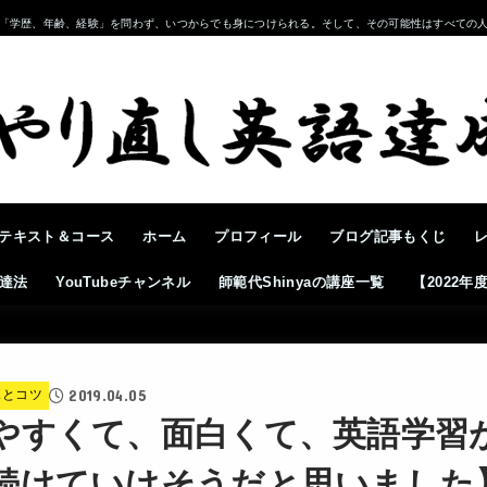
「学歴、年齢、経験」を問わず、いつからでも身につけられる。そして、その可能性はすべての
テキスト＆コース
ホーム
プロフィール
ブログ記事もくじ
達法
YouTubeチャンネル
師範代Shinyaの講座一覧
【2022
2019.04.05
ボとコツ
やすくて、面白くて、英語学習
続けていけそうだと思いました