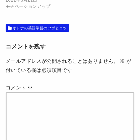
2021年6月21日
き
し
ま
い
モチベーションアップ
す
ウ
)
ィ
ン
ド
ウ
オトナの英語学習のツボとコツ
で
開
き
ま
す
コメントを残す
)
メールアドレスが公開されることはありません。
※
が
付いている欄は必須項目です
コメント
※