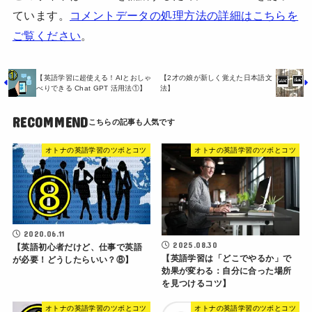
ています。
コメントデータの処理方法の詳細はこちらを
ご覧ください
。
【英語学習に超使える！AIとおしゃ
【2才の娘が新しく覚えた日本語文
べりできる Chat GPT 活用法①】
法】
RECOMMEND
オトナの英語学習のツボとコツ
オトナの英語学習のツボとコツ
2020.06.11
2025.08.30
【英語初心者だけど、仕事で英語
【英語学習は「どこでやるか」で
が必要！どうしたらいい？⑧】
効果が変わる：自分に合った場所
を見つけるコツ】
オトナの英語学習のツボとコツ
オトナの英語学習のツボとコツ