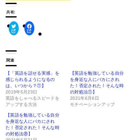
共有:
ク
F
リ
a
ッ
c
ク
e
し
b
て
o
T
o
w
k
関連
i
で
t
共
t
有
【「英語を話せる実感」を
【英語を勉強している自分
e
す
感じられるようになるの
を身近な人にバカにされ
r
る
で
に
は、いつから？①】
た！否定された！そんな時
共
は
有
ク
2019年5月23日
の対処法①】
(
リ
英語をしゃべるスピードを
2021年6月6日
新
ッ
し
ク
アップする方法
モチベーションアップ
い
し
ウ
て
【英語を勉強している自分
ィ
く
ン
だ
を身近な人にバカにされ
ド
さ
た！否定された！そんな時
ウ
い
で
(
の対処法⑧】
開
新