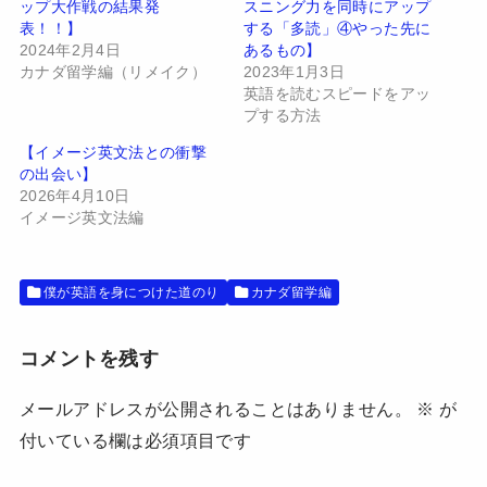
ップ大作戦の結果発
スニング力を同時にアップ
r
る
で
に
表！！】
する「多読」④やった先に
共
は
有
ク
2024年2月4日
あるもの】
(
リ
カナダ留学編（リメイク）
2023年1月3日
新
ッ
し
ク
英語を読むスピードをアッ
い
し
プする方法
ウ
て
ィ
く
ン
だ
【イメージ英文法との衝撃
ド
さ
の出会い】
ウ
い
で
(
2026年4月10日
開
新
イメージ英文法編
き
し
ま
い
す
ウ
)
ィ
ン
ド
僕が英語を身につけた道のり
カナダ留学編
ウ
で
開
き
コメントを残す
ま
す
)
メールアドレスが公開されることはありません。
※
が
付いている欄は必須項目です