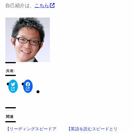
自己紹介は、
こちら
共有:
ク
F
リ
a
ッ
c
ク
e
し
b
て
o
T
o
w
k
関連
i
で
t
共
t
有
【リーディングスピードア
【英語を読むスピードとリ
e
す