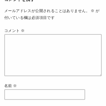
で
開
き
ま
メールアドレスが公開されることはありません。
※
が
す
)
付いている欄は必須項目です
コメント
※
名前
※