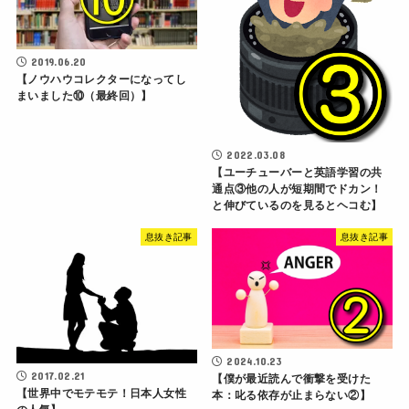
2019.06.20
【ノウハウコレクターになってし
まいました⑩（最終回）】
2022.03.08
【ユーチューバーと英語学習の共
通点③他の人が短期間でドカン！
と伸びているのを見るとヘコむ】
息抜き記事
息抜き記事
2024.10.23
2017.02.21
【僕が最近読んで衝撃を受けた
【世界中でモテモテ！日本人女性
本：叱る依存が止まらない②】