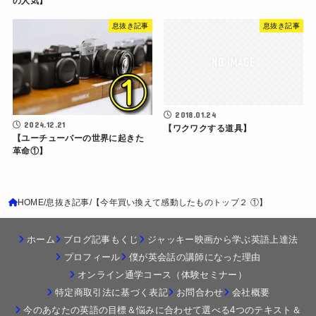
の人気】
息抜き記事
息抜き記事
2018.01.24
2024.12.21
【ワクワクする道具】
【ユーチューバーの世界に起きた
革命①】
HOME
息抜き記事
【今年買い換えて感動したものトップ２ ①】
ホーム
ブログ記事もくじ
ジャッキー映画から学ぶ英語上達法
プロフィール
僕が英会話の講師になった理由
オンライン通学コース（体験セミナー）
特定商取引法に基づく表記
お問合わせ
会社概要
今のあなたの英語の目標＆悩みに合わせて選べる4つのテキスト＆