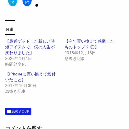
ク
F
リ
a
ッ
c
ク
e
し
b
て
o
T
o
w
k
関連
i
で
t
共
t
有
【最近ゲットした新しい時
【今年買い換えて感動した
e
す
短アイテムで、僕の人生が
ものトップ２ ②】
r
る
で
に
変わりました】
2018年12月16日
共
は
有
ク
2026年1月4日
息抜き記事
(
リ
時間効率化
新
ッ
し
ク
い
し
【iPhoneに買い換えて気付
ウ
て
いたこと】
ィ
く
ン
だ
2018年10月30日
ド
さ
息抜き記事
ウ
い
で
(
開
新
き
し
ま
い
す
ウ
息抜き記事
)
ィ
ン
ド
ウ
コメントを残す