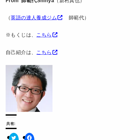
From 師範代Shinya
（新村真也）
（
英語の達人養成ジム
師範代）
※もくじは、
こちら
自己紹介は、
こちら
共有: