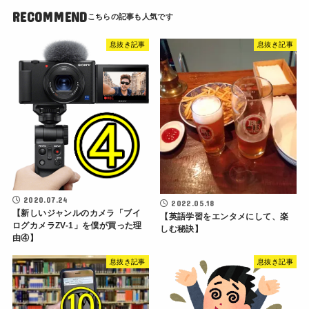
RECOMMEND
息抜き記事
息抜き記事
2020.07.24
2022.05.18
【新しいジャンルのカメラ「ブイ
【英語学習をエンタメにして、楽
ログカメラZV-1」を僕が買った理
しむ秘訣】
由④】
息抜き記事
息抜き記事