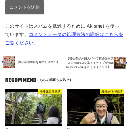
このサイトはスパムを低減するために Akismet を使っ
ています。
コメントデータの処理方法の詳細はこちらを
ご覧ください
。
【初心者が外国人バーで英会話を楽
【僕が英語学習を始めた理由①】
しむためのコツ⑤ネイティブがNice
to meet you.を言うタイミング】
RECOMMEND
海外旅行体験談
海外旅行体験談