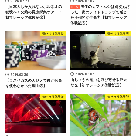
2026.07.27
2026.08.07
【日本人しか入れないボルネオの
野生のカブトムシは別次元だ
秘境へ！父娘の昆虫採集ツアー：
った！夜のライトトラップで感じ
初マレーシア体験記③】
た圧倒的な生命力【初マレーシア
体験記⑧】
海外旅行体験談
海外旅行体験談
2026.08.03
2019.03.30
山じゅうの昆虫を呼び寄せる巨大
【ラスベガスのカジノで僕がお金
な光【初マレーシア体験記⑥】
を使わなかった理由③】
海外旅行体験談
海外旅行体験談