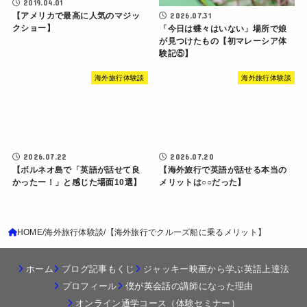
2019.04.01
【アメリカで最高に人気のマジッ
2026.07.31
クショー】
「今日は蝶々はいない」場所で娘
が見つけたもの【初マレーシア体
験記⑤】
海外旅行体験談
海外旅行体験談
2026.07.22
2026.07.20
【ボルネオ島で「英語が話せて良
【海外旅行で英語が話せる本当の
かったー！」と感じた場面10選】
メリットは○○だった】
HOME
海外旅行体験談
【海外旅行でクルーズ船に乗るメリット】
ホーム
ブログ記事もくじ
ジャッキー映画から学ぶ英語上達法
プロフィール
僕が英会話の講師になった理由
オンライン通学コース（体験セミナー）