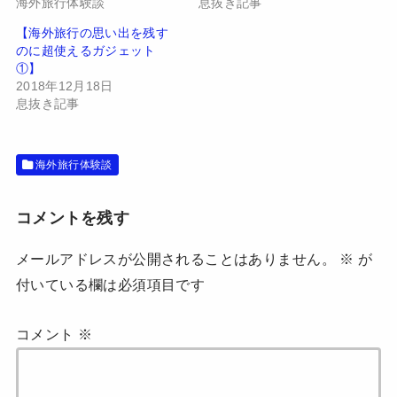
有
ク
海外旅行体験談
息抜き記事
(
リ
新
ッ
【海外旅行の思い出を残す
し
ク
い
し
のに超使えるガジェット
ウ
て
①】
ィ
く
ン
だ
2018年12月18日
ド
さ
息抜き記事
ウ
い
で
(
開
新
き
し
ま
い
す
ウ
海外旅行体験談
)
ィ
ン
ド
ウ
コメントを残す
で
開
き
ま
メールアドレスが公開されることはありません。
※
が
す
)
付いている欄は必須項目です
コメント
※