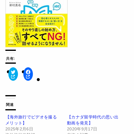
共有:
ク
F
リ
a
ッ
c
ク
e
し
b
て
o
T
o
w
k
関連
i
で
t
共
t
有
【海外旅行でビデオを撮る
【カナダ留学時代の思い出
e
す
メリット】
動画を発見】
r
る
で
に
2025年2月6日
2020年9月17日
共
は