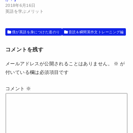
ウ
い
で
(
2018年6月16日
開
新
英語を学ぶメリット
き
し
ま
い
す
ウ
)
ィ
ン
ド
僕が英語を身につけた道のり
音読＆瞬間英作文トレーニング編
ウ
で
開
き
コメントを残す
ま
す
)
メールアドレスが公開されることはありません。
※
が
付いている欄は必須項目です
コメント
※