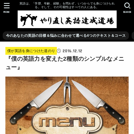
英語は、「学歴、年齢、経験」を問わず、いつからでも身につけられ
る。そして、その可能性はすべての人にある。
MENU
SEARCH
今のあなたの英語の目標＆悩みに合わせて選べる4つのテキスト＆コース
2016.12.12
僕が英語を身につけた道のり
『僕の英語力を変えた2種類のシンプルなメニ
ュー』