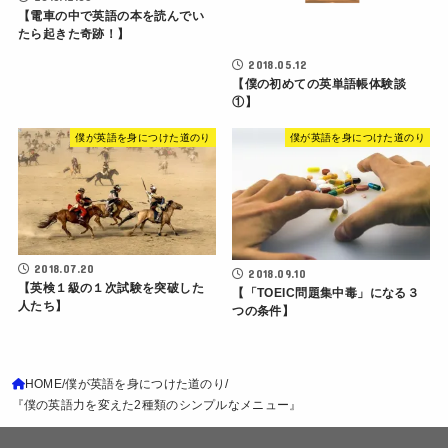
【電車の中で英語の本を読んでい
たら起きた奇跡！】
2018.05.12
【僕の初めての英単語帳体験談
①】
僕が英語を身につけた道のり
僕が英語を身につけた道のり
2018.07.20
2018.09.10
【英検１級の１次試験を突破した
【「TOEIC問題集中毒」になる３
人たち】
つの条件】
HOME
僕が英語を身につけた道のり
『僕の英語力を変えた2種類のシンプルなメニュー』