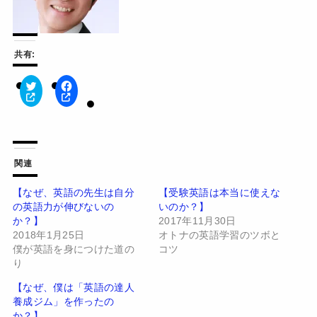
共有:
ク
F
リ
a
ッ
c
ク
e
し
b
て
o
T
o
w
k
関連
i
で
t
共
t
有
【なぜ、英語の先生は自分
【受験英語は本当に使えな
e
す
の英語力が伸びないの
いのか？】
r
る
で
に
か？】
2017年11月30日
共
は
有
ク
2018年1月25日
オトナの英語学習のツボと
(
リ
僕が英語を身につけた道の
コツ
新
ッ
し
ク
り
い
し
ウ
て
【なぜ、僕は「英語の達人
ィ
く
ン
だ
養成ジム」を作ったの
ド
さ
か？】