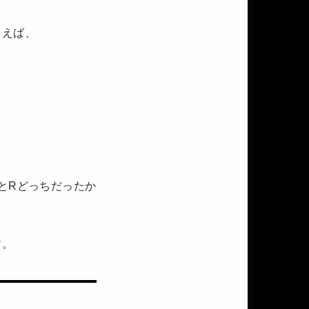
とえば、
とRどっちだったか
す。