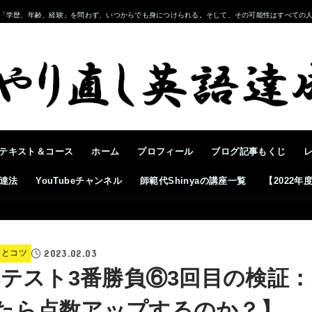
「学歴、年齢、経験」を問わず、いつからでも身につけられる。そして、その可能性はすべての
テキスト＆コース
ホーム
プロフィール
ブログ記事もくじ
達法
YouTubeチャンネル
師範代Shinyaの講座一覧
【2022
2023.02.03
ボとコツ
ECテスト3番勝負⑥3回目の検証
たら点数アップするのか？】