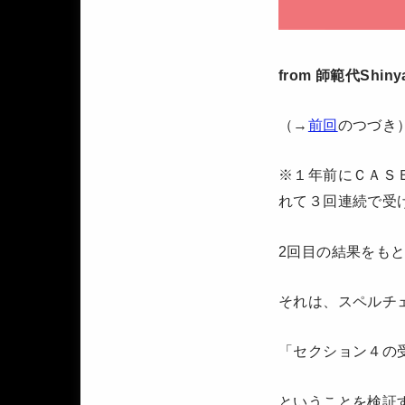
from 師範代Shiny
（→
前回
のつづき
※１年前にＣＡＳ
れて３回連続で受
2回目の結果をも
それは、スペルチ
「セクション４の
ということを検証