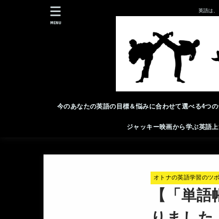
英語は、
MENU
今のあなたの英語の目標＆悩みに合わせて選べる4つの
ジャッキー映画から学ぶ英語上
オトナの英語学習のツ
【「単語
りました