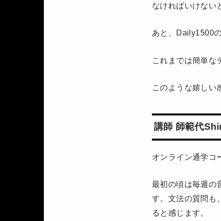
なければいけない
あと、Daily1
これまでは簡単なテ
このような嬉しい
講師 師範代S
オンライン通学コ
最初の頃は毎週の
す。
文法の質問も
ると感じます。