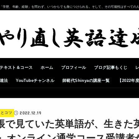
「学歴、年齢、経験」を問わず、いつからでも身につけられる。そして、その可能性はすべての
テキスト＆コース
ホーム
プロフィール
ブログ記事もくじ
達法
YouTubeチャンネル
師範代Shinyaの講座一覧
【2022
2022.12.19
ボとコツ
帳で見ていた英単語が、生きた
」オンライン通学コース受講者