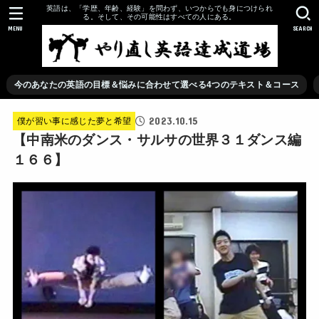
英語は、「学歴、年齢、経験」を問わず、いつからでも身につけられ
る。そして、その可能性はすべての人にある。
MENU
SEARCH
今のあなたの英語の目標＆悩みに合わせて選べる4つのテキスト＆コース
2023.10.15
僕が習い事に感じた夢と希望
【中南米のダンス・サルサの世界３１ダンス編
１６６】