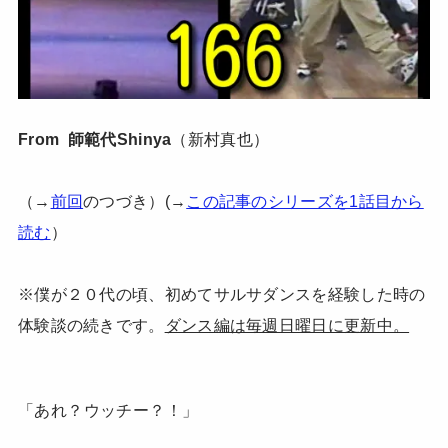
From 師範代Shinya
（新村真也）
（→
前回
のつづき）(→
この記事のシリーズを1話目から
読む
）
※僕が２０代の頃、初めてサルサダンスを経験した時の
体験談の続きです。
ダンス編は毎週日曜日に更新中。
「あれ？ウッチー？！」