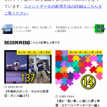
ています。
コメントデータの処理方法の詳細はこちらを
ご覧ください
。
【上に行くほど、伸びしろが減って
【日本語のように話せる：キレッキ
いくジレンマ②】
レ英語③】
RECOMMEND
僕が習い事に感じた夢と希望
僕が習い事に感じた夢と希望
2023.03.19
【中南米のダンス・サルサの世界
②：ダンス編137】
2020.10.06
【僕が「習い事」に感じた夢と希
望：カラーコーディネーター編１