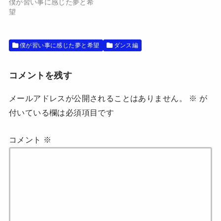
僕が習い事に感じた夢と希
き
し
ま
い
望
す
ウ
)
ィ
ン
ド
ウ
僕が習い事に感じた夢と希望
ダンス編
で
開
き
ま
す
コメントを残す
)
メールアドレスが公開されることはありません。
※
が
付いている欄は必須項目です
コメント
※