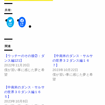
共有:
ク
F
リ
a
ッ
c
ク
e
し
b
て
o
T
o
w
k
関連
i
で
t
共
t
有
【ウッチーのその後②：ダ
【中南米のダンス・サルサ
e
す
ンス編121】
の世界３２ダンス編１６
r
る
で
に
2022年11月20日
７】
共
は
有
ク
僕が習い事に感じた夢と希
2023年10月22日
(
リ
望
僕が習い事に感じた夢と希
新
ッ
し
ク
望
い
し
ウ
て
【中南米のダンス・サルサ
ィ
く
ン
だ
の世界３０ダンス編１６
ド
さ
５】
ウ
い
で
(
2023年10月8日
開
新