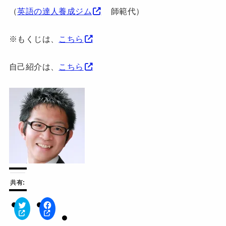
（
英語の達人養成ジム
師範代）
※もくじは、
こちら
自己紹介は、
こちら
共有:
ク
F
リ
a