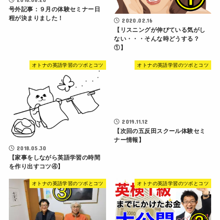
号外記事：９月の体験セミナー日
程が決まりました！
2020.02.16
【リスニングが伸びている気がし
ない・・・そんな時どうする？
①】
オトナの英語学習のツボとコツ
オトナの英語学習のツボとコツ
2019.11.12
【次回の五反田スクール体験セミ
ナー情報】
2018.05.30
【家事をしながら英語学習の時間
を作り出すコツ④】
オトナの英語学習のツボとコツ
オトナの英語学習のツボとコツ