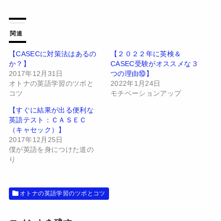
ッ
c
ク
e
し
b
て
o
T
o
w
k
関連
i
で
t
共
t
有
【CASECに対策法はあるの
【２０２２年に英検＆
e
す
か？】
CASEC受験がオススメな３
r
る
で
に
2017年12月31日
つの理由⑩】
共
は
有
ク
オトナの英語学習のツボと
2022年1月24日
(
リ
コツ
モチベーションアップ
新
ッ
し
ク
い
し
【すぐに結果が出る便利な
ウ
て
英語テスト：ＣＡＳＥＣ
ィ
く
ン
だ
（キャセック）】
ド
さ
2017年12月25日
ウ
い
で
(
僕が英語を身につけた道の
開
新
り
き
し
ま
い
す
ウ
)
ィ
ン
ド
オトナの英語学習のツボとコツ
ウ
で
開
き