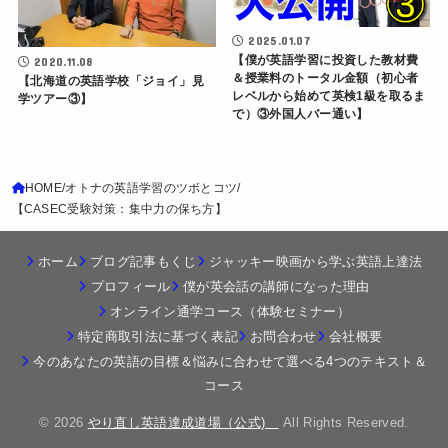
2025.01.07
【僕が英語学習に投資した教材費
2020.11.08
＆授業料のトータル金額（初心者
【北海道の英語学校「ジョイ」見
レベルから始めて英検1級を取るま
学ツアー③】
で）③外国人バー通い】
HOME
オトナの英語学習のツボとコツ
【CASEC受験対策：集中力の保ち方】
ホーム
ブログ記事もくじ
ジャッキー映画から学ぶ英語上達法
プロフィール
僕が英会話の講師になった理由
オンライン通学コース（体験セミナー）
特定商取引法に基づく表記
お問合わせ
会社概要
今のあなたの英語の目標＆悩みに合わせて選べる4つのテキスト＆
コース
© 2026
やり直し英語達成道場（公式)
All Rights Reserved.