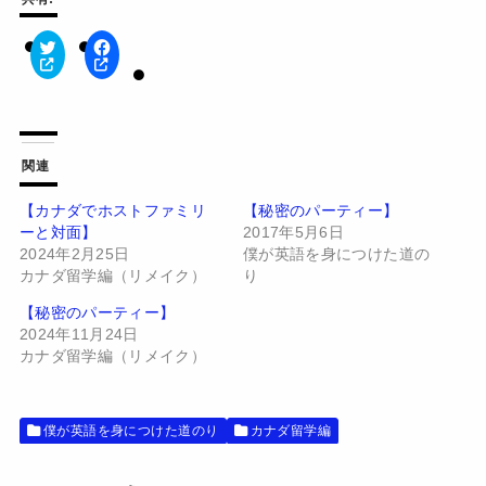
ク
F
リ
a
ッ
c
ク
e
し
b
て
o
T
o
w
k
関連
i
で
t
共
t
有
【カナダでホストファミリ
【秘密のパーティー】
e
す
ーと対面】
2017年5月6日
r
る
で
に
2024年2月25日
僕が英語を身につけた道の
共
は
有
ク
カナダ留学編（リメイク）
り
(
リ
新
ッ
【秘密のパーティー】
し
ク
い
し
2024年11月24日
ウ
て
カナダ留学編（リメイク）
ィ
く
ン
だ
ド
さ
ウ
い
で
(
開
新
僕が英語を身につけた道のり
カナダ留学編
き
し
ま
い
す
ウ