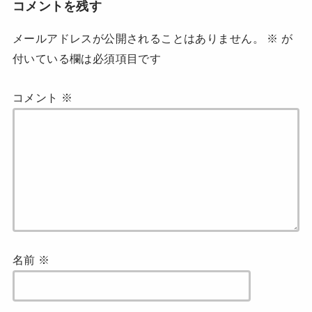
)
ィ
コメントを残す
ン
ド
ウ
で
メールアドレスが公開されることはありません。
※
が
開
き
付いている欄は必須項目です
ま
す
)
コメント
※
名前
※