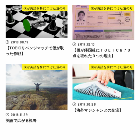
僕が英語を身につけた道のり
僕が英語を身につけた道のり
2018.08.19
2017.12.13
【TOEICリベンジマッチで僕が取
【僕が帰国後にＴＯＥＩＣ８７０
った作戦】
点を取れた３つの理由】
僕が英語を身につけた道のり
僕が英語を身につけた道のり
2017.10.28
【海外マジシャンとの交流】
2016.11.29
英語で広がる視野