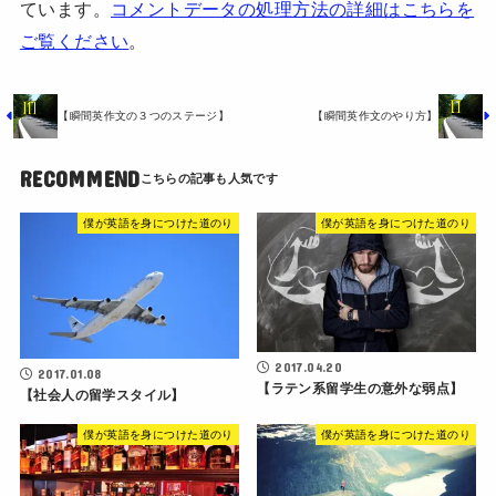
ています。
コメントデータの処理方法の詳細はこちらを
ご覧ください
。
【瞬間英作文の３つのステージ】
【瞬間英作文のやり方】
RECOMMEND
僕が英語を身につけた道のり
僕が英語を身につけた道のり
2017.04.20
2017.01.08
【ラテン系留学生の意外な弱点】
【社会人の留学スタイル】
僕が英語を身につけた道のり
僕が英語を身につけた道のり