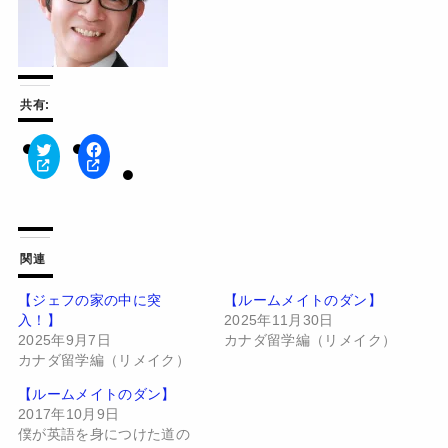
共有:
ク
F
リ
a
ッ
c
ク
e
し
b
て
o
T
o
w
k
関連
i
で
t
共
t
有
【ジェフの家の中に突
【ルームメイトのダン】
e
す
入！】
2025年11月30日
r
る
で
に
2025年9月7日
カナダ留学編（リメイク）
共
は
有
ク
カナダ留学編（リメイク）
(
リ
新
ッ
【ルームメイトのダン】
し
ク
い
し
2017年10月9日
ウ
て
僕が英語を身につけた道の
ィ
く