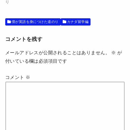
ン
だ
り
ド
さ
ウ
い
で
(
開
新
き
し
僕が英語を身につけた道のり
カナダ留学編
ま
い
す
ウ
)
ィ
ン
ド
コメントを残す
ウ
で
開
メールアドレスが公開されることはありません。
※
が
き
ま
付いている欄は必須項目です
す
)
コメント
※