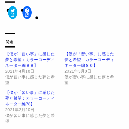
ク
F
リ
a
ッ
c
ク
e
し
b
て
o
T
o
w
k
関連
i
で
t
共
t
有
【僕が「習い事」に感じた
【僕が「習い事」に感じた
e
す
夢と希望：カラーコーディ
夢と希望：カラーコーディ
r
る
で
に
ネーター編９９】
ネーター編８６】
共
は
有
ク
2021年4月18日
2021年3月8日
(
リ
僕が習い事に感じた夢と希
僕が習い事に感じた夢と希
新
ッ
し
ク
望
望
い
し
ウ
て
【僕が「習い事」に感じた
ィ
く
ン
だ
夢と希望：カラーコーディ
ド
さ
ネーター編78】
ウ
い
で
(
2021年2月20日
開
新
僕が習い事に感じた夢と希
き
し
ま
い
望
す
ウ
)
ィ