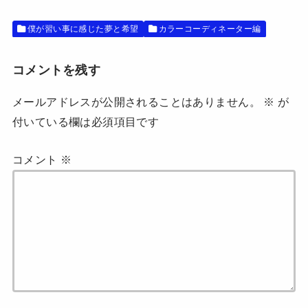
ン
ド
ウ
僕が習い事に感じた夢と希望
カラーコーディネーター編
で
開
き
ま
す
コメントを残す
)
メールアドレスが公開されることはありません。
※
が
付いている欄は必須項目です
コメント
※