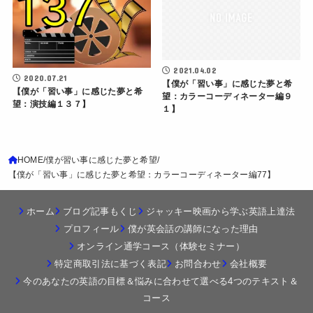
2021.04.02
2020.07.21
【僕が「習い事」に感じた夢と希
【僕が「習い事」に感じた夢と希
望：カラーコーディネーター編９
望：演技編１３７】
１】
HOME
僕が習い事に感じた夢と希望
【僕が「習い事」に感じた夢と希望：カラーコーディネーター編77】
ホーム
ブログ記事もくじ
ジャッキー映画から学ぶ英語上達法
プロフィール
僕が英会話の講師になった理由
オンライン通学コース（体験セミナー）
特定商取引法に基づく表記
お問合わせ
会社概要
今のあなたの英語の目標＆悩みに合わせて選べる4つのテキスト＆
コース