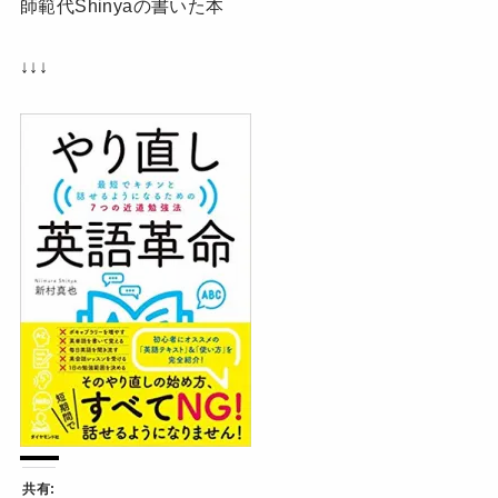
師範代Shinyaの書いた本
↓↓↓
共有: