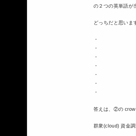
の２つの英単語が
どっちだと思いま
・
・
・
・
・
・
・
答えは、②の cro
群衆(cloud) 資金調達