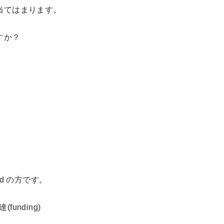
当てはまります。
すか？
wd の方です。
(funding)