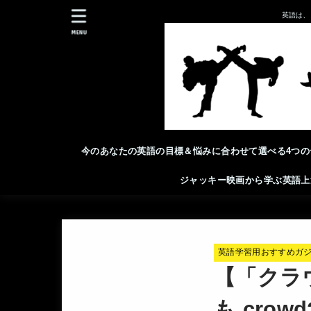
英語は、
MENU
今のあなたの英語の目標＆悩みに合わせて選べる4つの
ジャッキー映画から学ぶ英語上
英語学習用おすすめガ
【「クラウ
も cro