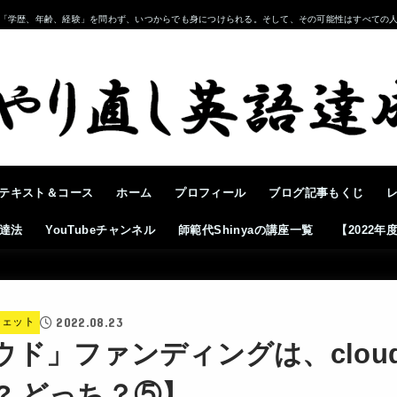
「学歴、年齢、経験」を問わず、いつからでも身につけられる。そして、その可能性はすべての
テキスト＆コース
ホーム
プロフィール
ブログ記事もくじ
達法
YouTubeチャンネル
師範代Shinyaの講座一覧
【2022
2022.08.23
ジェット
ド」ファンディングは、cloud
wd? どっち？⑤】