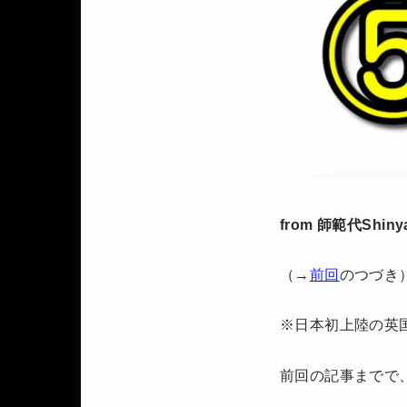
from 師範代Shiny
（→
前回
のつづき）
※日本初上陸の英
前回の記事までで