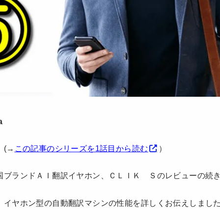
a
(→
この記事のシリーズを1話目から読む
）
国ブランドＡＩ翻訳イヤホン、ＣＬＩＫ Ｓのレビューの続
、イヤホン型の自動翻訳マシンの性能を詳しくお伝えしまし