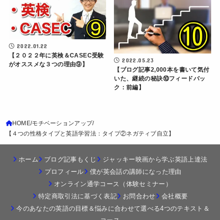
2022.01.22
【２０２２年に英検＆CASEC受験
2022.05.23
がオススメな３つの理由⑨】
【ブログ記事2,000本を書いて気付
いた、継続の秘訣⑩フィードバッ
ク：前編】
HOME
モチベーションアップ
【４つの性格タイプと英語学習法：タイプ②ネガティブ自立】
ホーム
ブログ記事もくじ
ジャッキー映画から学ぶ英語上達法
プロフィール
僕が英会話の講師になった理由
オンライン通学コース（体験セミナー）
特定商取引法に基づく表記
お問合わせ
会社概要
今のあなたの英語の目標＆悩みに合わせて選べる4つのテキスト＆