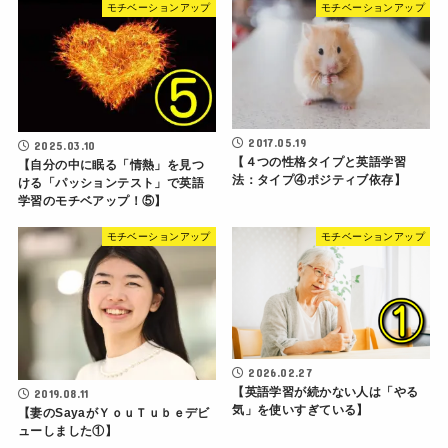
モチベーションアップ
モチベーションアップ
2017.05.19
2025.03.10
【４つの性格タイプと英語学習
【自分の中に眠る「情熱」を見つ
法：タイプ④ポジティブ依存】
ける「パッションテスト」で英語
学習のモチベアップ！⑤】
モチベーションアップ
モチベーションアップ
2026.02.27
【英語学習が続かない人は「やる
2019.08.11
気」を使いすぎている】
【妻のSayaがＹｏｕＴｕｂｅデビ
ューしました①】