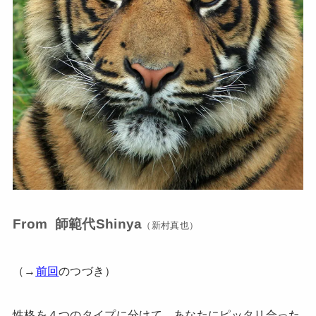
From 師範代Shinya
（新村真也）
（→
前回
のつづき）
性格を４つのタイプに分けて、あなたにピッタリ合った