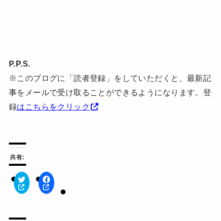
P.P.S.
※このブログに「読者登録」をしていただくと、最新記
事をメールで受け取ることができるようになります。登
録
はこちらをクリック
共有:
ク
F
リ
a
ッ
c
ク
e
し
b
て
o