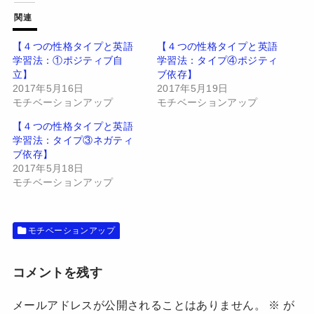
T
o
w
k
関連
i
で
t
共
t
有
【４つの性格タイプと英語
【４つの性格タイプと英語
e
す
学習法：①ポジティブ自
学習法：タイプ④ポジティ
r
る
で
に
立】
ブ依存】
共
は
有
ク
2017年5月16日
2017年5月19日
(
リ
モチベーションアップ
モチベーションアップ
新
ッ
し
ク
い
し
【４つの性格タイプと英語
ウ
て
学習法：タイプ③ネガティ
ィ
く
ン
だ
ブ依存】
ド
さ
2017年5月18日
ウ
い
で
(
モチベーションアップ
開
新
き
し
ま
い
す
ウ
)
ィ
モチベーションアップ
ン
ド
ウ
で
開
コメントを残す
き
ま
す
メールアドレスが公開されることはありません。
※
が
)