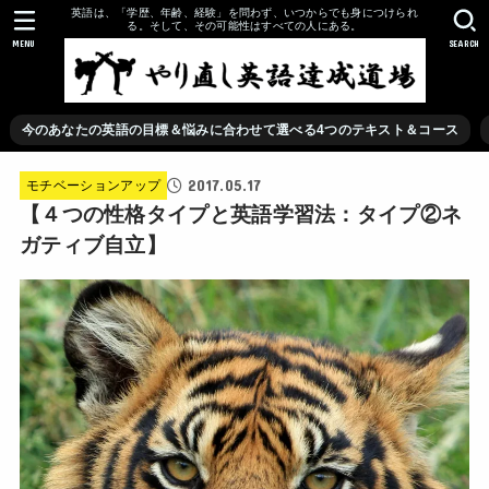
英語は、「学歴、年齢、経験」を問わず、いつからでも身につけられ
る。そして、その可能性はすべての人にある。
MENU
SEARCH
今のあなたの英語の目標＆悩みに合わせて選べる4つのテキスト＆コース
2017.05.17
モチベーションアップ
【４つの性格タイプと英語学習法：タイプ②ネ
ガティブ自立】