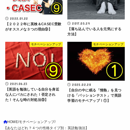
2022.01.22
2017.05.29
【２０２２年に英検＆CASEC受験
【落ち込んでいる人を元気にする
がオススメな３つの理由⑨】
方法】
モチベーションアップ
モチベーションアップ
2021.06.23
2025.02.28
【英語を勉強している自分を身近
【自分の中に眠る「情熱」を見つ
な人にバカにされた！否定され
ける「パッションテスト」で英語
た！そんな時の対処法⑨】
学習のモチベアップ！①】
HOME
モチベーションアップ
【あなたはどれ？４つの性格タイプ別：英語勉強法】