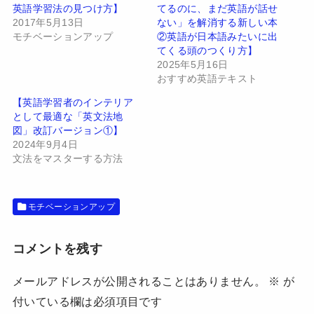
e
す
英語学習法の見つけ方】
てるのに、まだ英語が話せ
r
る
で
に
2017年5月13日
ない」を解消する新しい本
共
は
有
ク
モチベーションアップ
②英語が日本語みたいに出
(
リ
てくる頭のつくり方】
新
ッ
し
ク
2025年5月16日
い
し
おすすめ英語テキスト
ウ
て
ィ
く
ン
だ
【英語学習者のインテリア
ド
さ
として最適な「英文法地
ウ
い
で
(
図」改訂バージョン①】
開
新
2024年9月4日
き
し
ま
い
文法をマスターする方法
す
ウ
)
ィ
ン
ド
ウ
モチベーションアップ
で
開
き
ま
す
コメントを残す
)
メールアドレスが公開されることはありません。
※
が
付いている欄は必須項目です