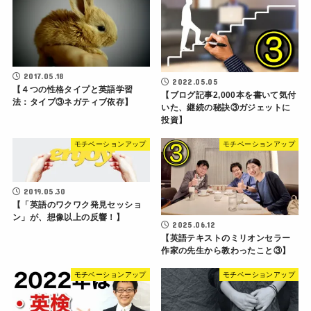
2017.05.18
2022.05.05
【４つの性格タイプと英語学習
【ブログ記事2,000本を書いて気付
法：タイプ③ネガティブ依存】
いた、継続の秘訣③ガジェットに
投資】
モチベーションアップ
モチベーションアップ
2019.05.30
【「英語のワクワク発見セッショ
ン」が、想像以上の反響！】
2025.06.12
【英語テキストのミリオンセラー
作家の先生から教わったこと③】
モチベーションアップ
モチベーションアップ