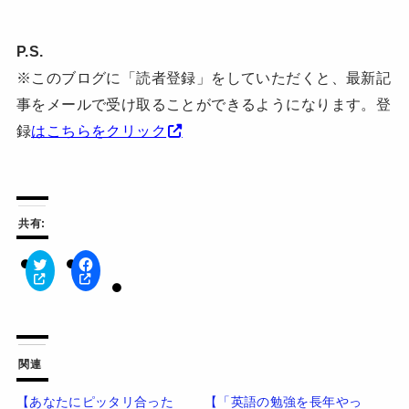
P.S.
※このブログに「読者登録」をしていただくと、最新記
事をメールで受け取ることができるようになります。登
録
はこちらをクリック
共有:
ク
F
リ
a
ッ
c
ク
e
し
b
て
o
T
o
w
k
関連
i
で
t
共
t
有
【あなたにピッタリ合った
【「英語の勉強を長年やっ