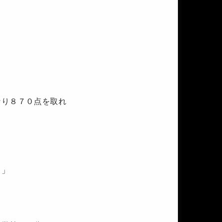
なり８７０点を取れ
。」