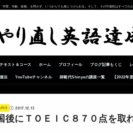
「学歴、年齢、経験」を問わず、いつからでも身につけられる。そして、その可能性はすべての
テキスト＆コース
ホーム
プロフィール
ブログ記事もくじ
達法
YouTubeチャンネル
師範代Shinyaの講座一覧
【2022
2017.12.13
道のり
国後にＴＯＥＩＣ８７０点を取