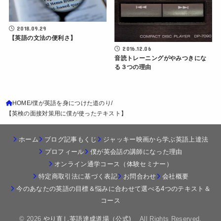
2018.09.29
【英語の文法の便利さ】
2016.12.06
音読トレーニングがやみつきにな
る３つの理由
HOME
僕が英語を身につけた道のり
【英検の面接対策用に僕が使ったテキスト】
ホーム
ブログ記事もくじ
ジャッキー映画から学ぶ英語上達法
プロフィール
僕が英会話の講師になった理由
オンライン通学コース（体験セミナー）
特定商取引法に基づく表記
お問合わせ
会社概要
今のあなたの英語の目標＆悩みに合わせて選べる4つのテキスト＆
コース
© 2026
やり直し英語達成道場（公式)
All Rights Reserved.