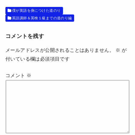
ま
い
す
ウ
)
ィ
僕が英語を身につけた道のり
ン
ド
英語講師＆英検１級までの道のり編
ウ
で
開
き
ま
コメントを残す
す
)
メールアドレスが公開されることはありません。
※
が
付いている欄は必須項目です
コメント
※