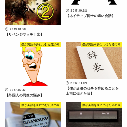
2017.10.22
【ネイティブ同士の速い会話】
2019.01.30
【リベンジマッチ！②】
僕が英語を身につけた道のり
僕が英語を身につけた道のり
2017.01.09
【僕が店長の仕事を辞めることを
2017.07.17
上司に伝えた日】
【外国人の同僚の悩み】
僕が英語を身につけた道のり
僕が英語を身につけた道のり