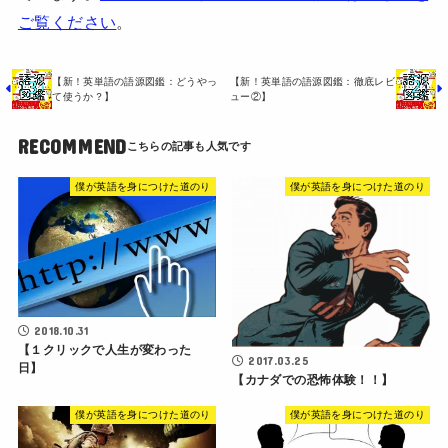
ご覧ください
。
【新！英単語の語源図鑑：どうやっ
【新！英単語の語源図鑑：徹底レビ
て使うか？】
ュー②】
RECOMMEND
僕が英語を身につけた道のり
僕が英語を身につけた道のり
2018.10.31
【１クリックで人生が変わった
2017.03.25
日】
【カナダでの恐怖体験！！】
僕が英語を身につけた道のり
僕が英語を身につけた道のり