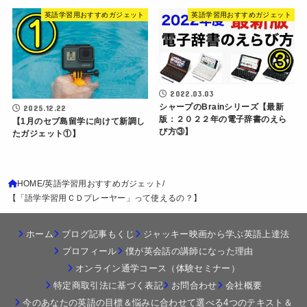
英語学習用おすすめガジェット
英語学習用おすすめガジェット
2022.03.03
シャープのBrainシリーズ【最新
2025.12.22
版：２０２２年の電子辞書のえら
【1月のセブ島留学に向けて新調し
び方③】
たガジェット①】
HOME
英語学習用おすすめガジェット
【「語学学習用ＣＤプレーヤー」って使えるの？】
ホーム
ブログ記事もくじ
ジャッキー映画から学ぶ英語上達法
プロフィール
僕が英会話の講師になった理由
オンライン通学コース（体験セミナー）
特定商取引法に基づく表記
お問合わせ
会社概要
今のあなたの英語の目標＆悩みに合わせて選べる4つのテキスト＆