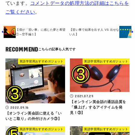
ています。
コメントデータの処理方法の詳細はこちらを
ご覧ください
。
【僕が「習い事」に感じた夢と希望
【習い事で結果を出す人 VS 出せな
①～空手編１】
い人】
RECOMMEND
英語学習用おすすめガジェット
英語学習用おすすめガジェット
2021.07.29
【オンライン英会話の通話品質を
「爆上げ」するアイテイムを発
2022.09.16
見！③】
【オンライン英会話に使える「い
いとこ取り」の外付けカメラ③】
英語学習用おすすめガジェット
英語学習用おすすめガジェット