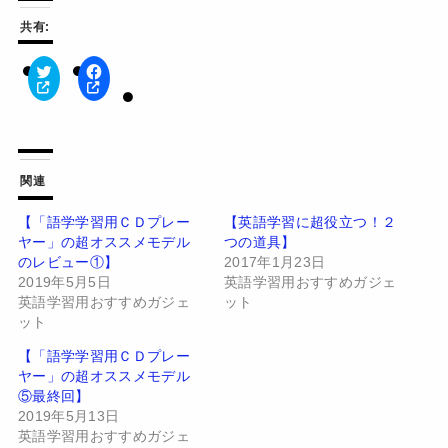
共有:
ク
F
リ
a
ッ
c
ク
e
し
b
て
o
T
o
w
k
関連
i
で
t
共
t
有
【「語学学習用ＣＤプレー
【英語学習に超役立つ！２
e
す
ヤー」の超オススメモデル
つの道具】
r
る
で
に
のレビュー①】
2017年1月23日
共
は
有
ク
2019年5月5日
英語学習用おすすめガジェ
(
リ
英語学習用おすすめガジェ
ット
新
ッ
し
ク
ット
い
し
ウ
て
【「語学学習用ＣＤプレー
ィ
く
ン
だ
ヤー」の超オススメモデル
ド
さ
⑤最終回】
ウ
い
で
(
2019年5月13日
開
新
英語学習用おすすめガジェ
き
し