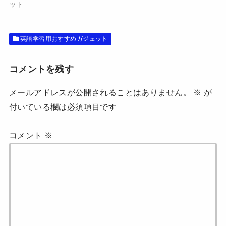
ま
い
ット
す
ウ
)
ィ
ン
ド
ウ
英語学習用おすすめガジェット
で
開
き
ま
す
コメントを残す
)
メールアドレスが公開されることはありません。
※
が
付いている欄は必須項目です
コメント
※