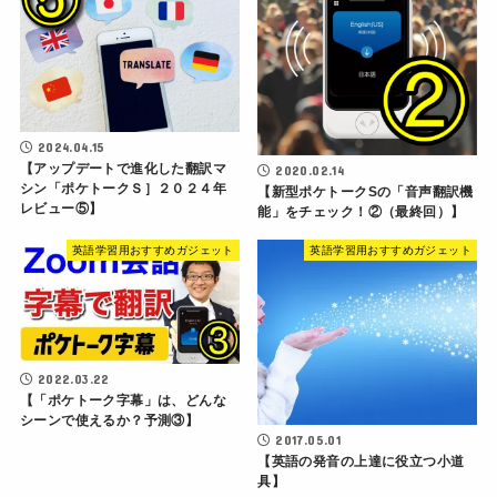
2024.04.15
【アップデートで進化した翻訳マ
2020.02.14
シン「ポケトークＳ］２０２４年
【新型ポケトークSの「音声翻訳機
レビュー⑤】
能」をチェック！②（最終回）】
英語学習用おすすめガジェット
英語学習用おすすめガジェット
2022.03.22
【「ポケトーク字幕」は、どんな
シーンで使えるか？予測③】
2017.05.01
【英語の発音の上達に役立つ小道
具】