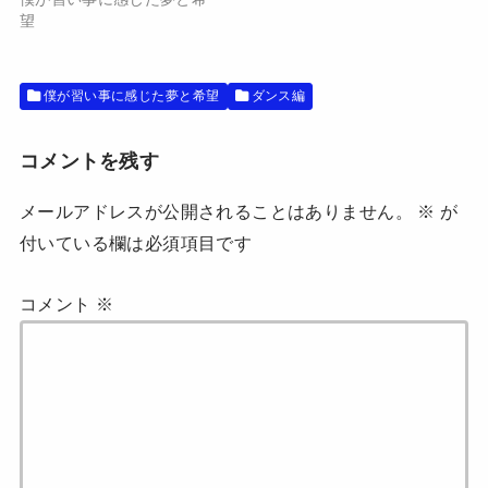
き
し
ま
い
望
す
ウ
)
ィ
ン
ド
ウ
僕が習い事に感じた夢と希望
ダンス編
で
開
き
ま
す
コメントを残す
)
メールアドレスが公開されることはありません。
※
が
付いている欄は必須項目です
コメント
※