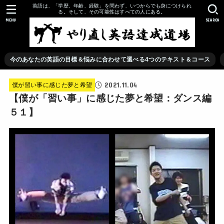
英語は、「学歴、年齢、経験」を問わず、いつからでも身につけられ
る。そして、その可能性はすべての人にある。
MENU
SEARCH
今のあなたの英語の目標＆悩みに合わせて選べる4つのテキスト＆コース
2021.11.04
僕が習い事に感じた夢と希望
【僕が「習い事」に感じた夢と希望：ダンス編
５１】