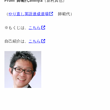
From 師範代Shinya
（新村真也）
（
やり直し英語達成道場
師範代）
※もくじは、
こちら
自己紹介は、
こちら