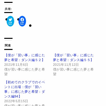
共有:
ク
F
リ
a
ッ
c
ク
e
し
b
て
o
T
o
w
k
関連
i
で
t
共
t
有
【僕が「習い事」に感じた
【僕が「習い事」に感じた
e
す
夢と希望：ダンス編５２】
夢と希望：ダンス編５５】
r
る
で
に
2021年11月6日
2021年11月12日
共
は
有
ク
僕が習い事に感じた夢と希
僕が習い事に感じた夢と希
(
リ
望
望
新
ッ
し
ク
い
し
【初めてのクラブでのイベ
ウ
て
ントに出場：僕が「習い
ィ
く
ン
だ
事」に感じた夢と希望：ダ
ド
さ
ンス編94】
ウ
い
で
(
2022年5月15日
開
新
僕が習い事に感じた夢と希