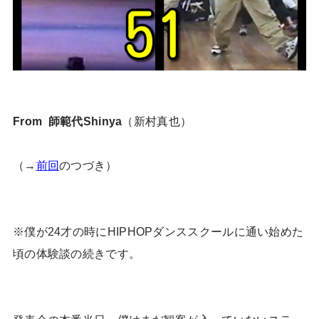
From 師範代Shinya
（新村真也）
（→
前回
のつづき）
※僕が24才の時にHIPHOPダンススクールに通い始めた
頃の体験談の続きです。