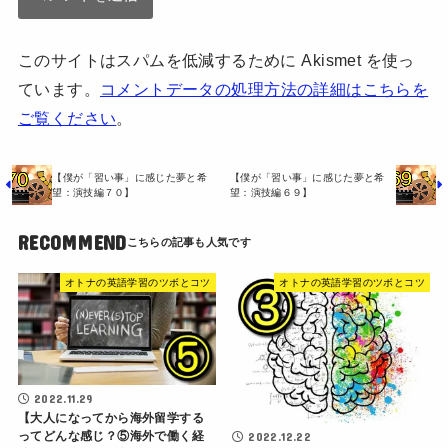
このサイトはスパムを低減するために Akismet を使っ
ています。
コメントデータの処理方法の詳細はこちらを
ご覧ください
。
【僕が「習い事」に感じた夢と希
【僕が「習い事」に感じた夢と希
望：演技編７０】
望：演技編６９】
RECOMMEND
オトナの英語学習のツボとコツ
オトナの英語学習のツボとコツ
2022.11.29
【大人になってから海外留学する
ってどんな感じ？⑤海外で働く経
2022.12.22