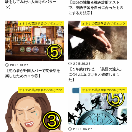
験をしてみたい人向けのパター
【自分の性格＆強み診断テスト
ン】
で、英語学習を自分に合ったもの
にする方法②】
オトナの英語学習のツボとコツ
オトナの英語学習のツボとコツ
2018.10.28
2025.01.27
【１年続ければ、「英語の達人」
【初心者が外国人バーで英会話を
に少しは近づけると確信しまし
楽しむためのコツ②】
た】
オトナの英語学習のツボとコツ
オトナの英語学習のツボとコツ
2020.06.27