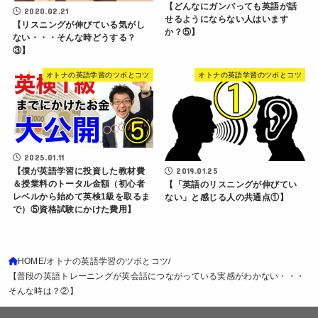
【どんなにガンバっても英語が話
2020.02.21
せるようにならない人はいます
【リスニングが伸びている気がし
か？⑤】
ない・・・そんな時どうする？
③】
オトナの英語学習のツボとコツ
オトナの英語学習のツボとコツ
2025.01.11
【僕が英語学習に投資した教材費
2019.01.25
＆授業料のトータル金額（初心者
【「英語のリスニングが伸びてい
レベルから始めて英検1級を取るま
ない」と感じる人の共通点①】
で）⑤資格試験にかけた費用】
HOME
オトナの英語学習のツボとコツ
【普段の英語トレーニングが英会話につながっている実感がわかない・・・
そんな時は？②】