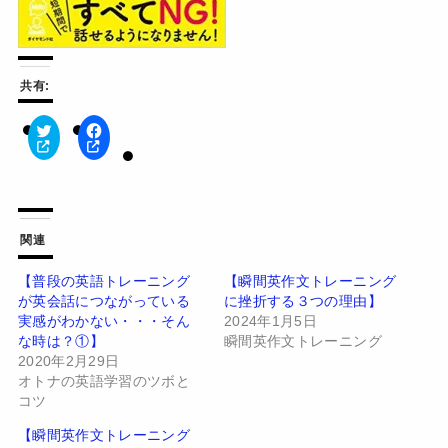
共有:
ク
F
リ
a
ッ
c
ク
e
し
b
て
o
T
o
w
k
関連
i
で
t
共
t
有
【普段の英語トレーニング
【瞬間英作文トレーニング
e
す
が英会話につながっている
に挫折する３つの理由】
r
る
で
に
実感がわかない・・・そん
2024年1月5日
共
は
有
ク
な時は？①】
瞬間英作文トレーニング
(
リ
2020年2月29日
新
ッ
し
ク
オトナの英語学習のツボと
い
し
コツ
ウ
て
ィ
く
ン
だ
【瞬間英作文トレーニング
ド
さ