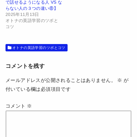
で話せるようになる人 VS な
ウ
い
で
(
らない人の３つの違い⑧】
開
新
2025年11月13日
き
し
ま
い
オトナの英語学習のツボと
す
ウ
コツ
)
ィ
ン
ド
ウ
で
開
オトナの英語学習のツボとコツ
き
ま
す
)
コメントを残す
メールアドレスが公開されることはありません。
※
が
付いている欄は必須項目です
コメント
※