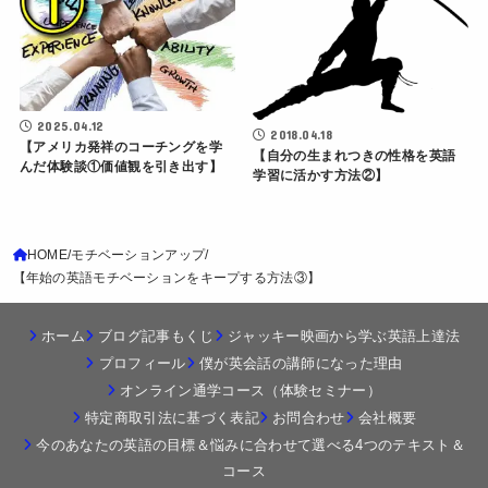
2025.04.12
2018.04.18
【アメリカ発祥のコーチングを学
【自分の生まれつきの性格を英語
んだ体験談①価値観を引き出す】
学習に活かす方法②】
HOME
モチベーションアップ
【年始の英語モチベーションをキープする方法③】
ホーム
ブログ記事もくじ
ジャッキー映画から学ぶ英語上達法
プロフィール
僕が英会話の講師になった理由
オンライン通学コース（体験セミナー）
特定商取引法に基づく表記
お問合わせ
会社概要
今のあなたの英語の目標＆悩みに合わせて選べる4つのテキスト＆
コース