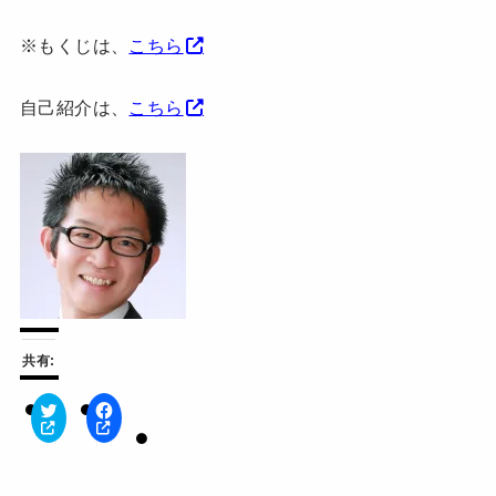
※もくじは、
こちら
自己紹介は、
こちら
共有:
ク
F
リ
a
ッ
c
ク
e
し
b