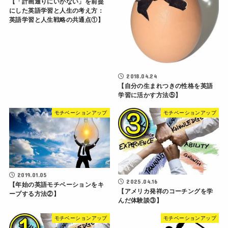
【「計画通りにいかない」を前提
にした英語学習と人生の考え方：
英語学習と人生戦略の共通点①】
2018.04.24
【自分の生まれつきの性格を英語
学習に活かす方法⑤】
モチベーションアップ
モチベーションアップ
2019.01.05
2025.04.16
【年始の英語モチベーションをキ
【アメリカ発祥のコーチングを学
ープする方法②】
んだ体験談③】
モチベーションアップ
モチベーションアップ