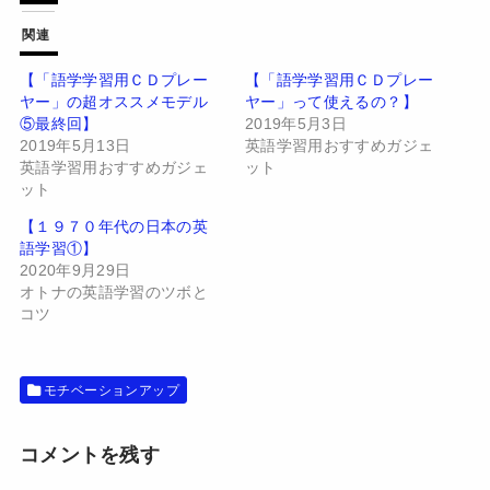
て
o
T
o
w
k
関連
i
で
t
共
t
有
【「語学学習用ＣＤプレー
【「語学学習用ＣＤプレー
e
す
ヤー」の超オススメモデル
ヤー」って使えるの？】
r
る
で
に
⑤最終回】
2019年5月3日
共
は
有
ク
2019年5月13日
英語学習用おすすめガジェ
(
リ
英語学習用おすすめガジェ
ット
新
ッ
し
ク
ット
い
し
ウ
て
【１９７０年代の日本の英
ィ
く
ン
だ
語学習①】
ド
さ
2020年9月29日
ウ
い
で
(
オトナの英語学習のツボと
開
新
コツ
き
し
ま
い
す
ウ
)
ィ
ン
ド
モチベーションアップ
ウ
で
開
き
コメントを残す
ま
す
)