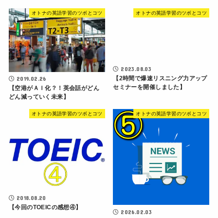
オトナの英語学習のツボとコツ
オトナの英語学習のツボとコツ
2023.08.03
【2時間で爆速リスニング力アップ
2019.02.26
セミナーを開催しました】
【空港がＡＩ化？！英会話がどん
どん減っていく未来】
オトナの英語学習のツボとコツ
オトナの英語学習のツボとコツ
2018.08.20
【今回のTOEICの感想④】
2026.02.03