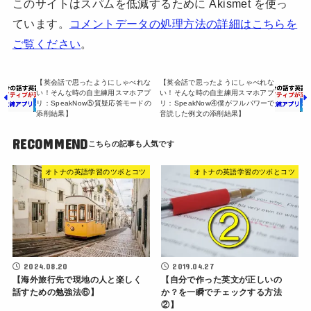
このサイトはスパムを低減するために Akismet を使っ
ています。
コメントデータの処理方法の詳細はこちらを
ご覧ください
。
【英会話で思ったようにしゃべれな
【英会話で思ったようにしゃべれな
い！そんな時の自主練用スマホアプ
い！そんな時の自主練用スマホアプ
リ：SpeakNow⑤質疑応答モードの
リ：SpeakNow④僕がフルパワーで
添削結果】
音読した例文の添削結果】
RECOMMEND
オトナの英語学習のツボとコツ
オトナの英語学習のツボとコツ
2024.08.20
2019.04.27
【海外旅行先で現地の人と楽しく
【自分で作った英文が正しいの
話すための勉強法⑥】
か？を一瞬でチェックする方法
②】