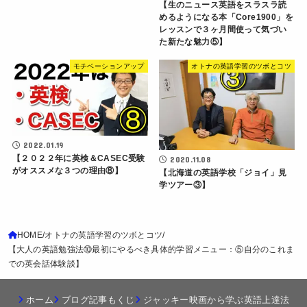
【生のニュース英語をスラスラ読
めるようになる本「Core1900」を
レッスンで３ヶ月間使って気づい
た新たな魅力⑤】
モチベーションアップ
オトナの英語学習のツボとコツ
2022.01.19
【２０２２年に英検＆CASEC受験
2020.11.08
がオススメな３つの理由⑧】
【北海道の英語学校「ジョイ」見
学ツアー③】
HOME
オトナの英語学習のツボとコツ
【大人の英語勉強法⑩最初にやるべき具体的学習メニュー：⑤自分のこれま
での英会話体験談】
ホーム
ブログ記事もくじ
ジャッキー映画から学ぶ英語上達法