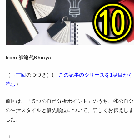
from 師範代Shinya
（→
前回
のつづき）(→
この記事のシリーズを1話目から
読む
）
前回は、「５つの自己分析ポイント」のうち、④の自分
の生活スタイルと優先順位について、詳しくお伝えしま
した。
↓↓↓