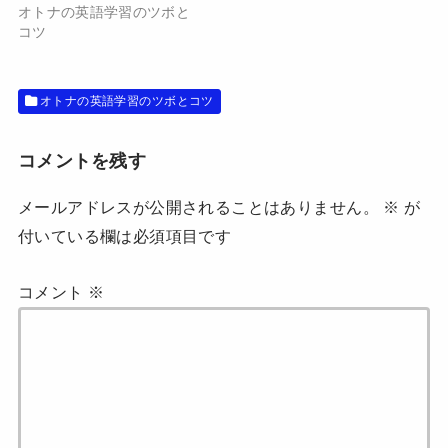
開
新
オトナの英語学習のツボと
き
し
ま
い
コツ
す
ウ
)
ィ
ン
ド
ウ
オトナの英語学習のツボとコツ
で
開
き
ま
す
コメントを残す
)
メールアドレスが公開されることはありません。
※
が
付いている欄は必須項目です
コメント
※