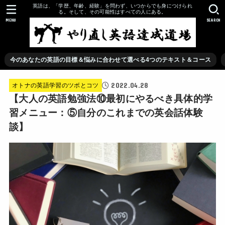
英語は、「学歴、年齢、経験」を問わず、いつからでも身につけられ
る。そして、その可能性はすべての人にある。
MENU
SEARCH
今のあなたの英語の目標＆悩みに合わせて選べる4つのテキスト＆コース
2022.04.28
オトナの英語学習のツボとコツ
【大人の英語勉強法⑩最初にやるべき具体的学
習メニュー：⑤自分のこれまでの英会話体験
談】