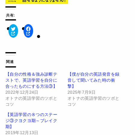
共有:
ク
F
リ
a
ッ
c
ク
e
し
b
て
o
T
o
w
k
関連
i
で
t
共
t
有
【自分の性格＆強み診断テ
【僕が自分の英語発音を録
e
す
ストで、英語学習を自分に
音して聞いてみた時の衝
r
る
で
に
合ったものにする方法③】
撃】
共
は
有
ク
2022年12月24日
2025年7月9日
(
リ
オトナの英語学習のツボと
オトナの英語学習のツボと
新
ッ
し
ク
コツ
コツ
い
し
ウ
て
【英語学習の８つのステー
ィ
く
ン
だ
ジ③クヨクヨ期～ブレイク
ド
さ
期】
ウ
い
で
(
2019年12月13日