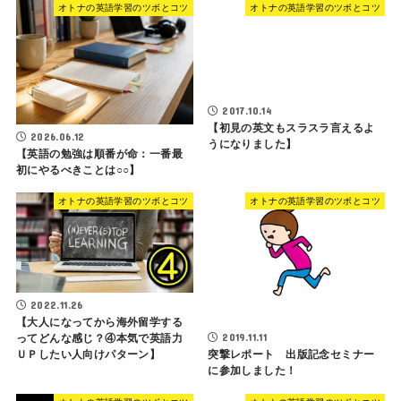
オトナの英語学習のツボとコツ
オトナの英語学習のツボとコツ
2017.10.14
【初見の英文もスラスラ言えるよ
2026.06.12
うになりました】
【英語の勉強は順番が命：一番最
初にやるべきことは○○】
オトナの英語学習のツボとコツ
オトナの英語学習のツボとコツ
2022.11.26
【大人になってから海外留学する
2019.11.11
ってどんな感じ？④本気で英語力
ＵＰしたい人向けパターン】
突撃レポート 出版記念セミナー
に参加しました！