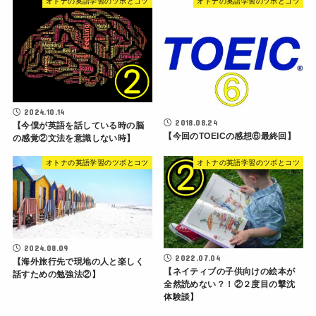
オトナの英語学習のツボとコツ
オトナの英語学習のツボとコツ
2024.10.14
2018.08.24
【今僕が英語を話している時の脳
【今回のTOEICの感想⑥最終回】
の感覚②文法を意識しない時】
オトナの英語学習のツボとコツ
オトナの英語学習のツボとコツ
2024.08.09
2022.07.04
【海外旅行先で現地の人と楽しく
【ネイティブの子供向けの絵本が
話すための勉強法②】
全然読めない？！②２度目の撃沈
体験談】