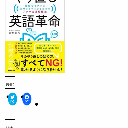
共有:
ク
F
リ
a
ッ
c
ク
e
し
b
て
o
T
o
w
k