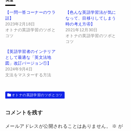
関連
i
で
t
共
t
有
【一問一答コーナーのウラ
【色んな英語学習法が気に
e
す
話】
なって、目移りしてしまう
r
る
で
に
2023年2月18日
時の考え方④】
共
は
有
ク
オトナの英語学習のツボと
2021年12月30日
(
リ
コツ
オトナの英語学習のツボと
新
ッ
し
ク
コツ
い
し
ウ
て
【英語学習者のインテリア
ィ
く
ン
だ
として最適な「英文法地
ド
さ
図」改訂バージョン①】
ウ
い
で
(
2024年9月4日
開
新
文法をマスターする方法
き
し
ま
い
す
ウ
)
ィ
ン
ド
オトナの英語学習のツボとコツ
ウ
で
開
き
コメントを残す
ま
す
)
メールアドレスが公開されることはありません。
※
が