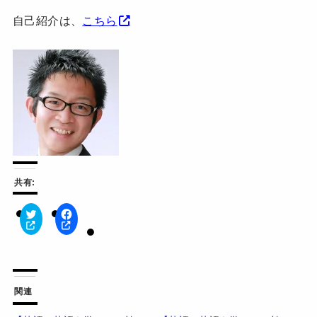
自己紹介は、
こちら
共有:
ク
F
リ
a
ッ
c
ク
e
し
b
て
o
T
o
w
k
関連
i
で
t
共