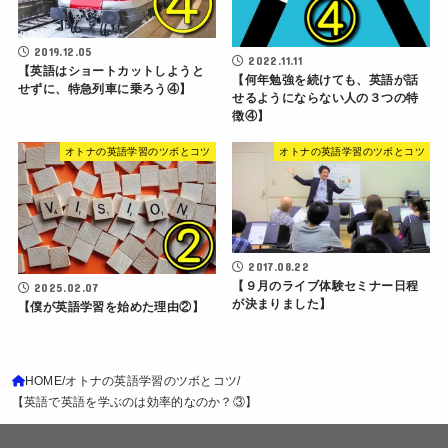
2019.12.05
2022.11.11
【英語はショートカットしようと
【何年勉強を続けても、英語が話
せずに、特急列車に乗ろう④】
せるようにならない人の３つの特
徴④】
オトナの英語学習のツボとコツ
オトナの英語学習のツボとコツ
2017.08.22
【９月のライブ体験セミナー日程
2025.02.07
が決まりました】
【僕が英語学習を始めた理由②】
HOME
オトナの英語学習のツボとコツ
【英語で英語を学ぶのは効率的なのか？③】