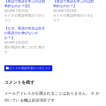
t
有
【英語で英語を学ぶのは効
【英語で英語を学ぶのは効
e
す
率的なのか？②】
率的なのか？】
r
る
で
に
2018年7月31日
2018年7月29日
共
は
有
ク
オトナの英語学習のツボと
オトナの英語学習のツボと
(
リ
コツ
コツ
新
ッ
し
ク
い
し
【なぜ、英語の先生は自分
ウ
て
の英語力が伸びないの
ィ
く
ン
だ
か？】
ド
さ
2018年1月25日
ウ
い
で
(
僕が英語を身につけた道の
開
新
り
き
し
ま
い
す
ウ
)
ィ
ン
ド
オトナの英語学習のツボとコツ
ウ
で
開
き
コメントを残す
ま
す
)
メールアドレスが公開されることはありません。
※
が
付いている欄は必須項目です