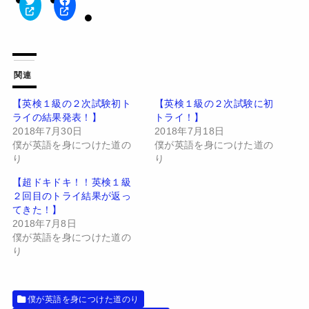
ク
F
リ
a
ッ
c
ク
e
し
b
て
o
T
o
w
k
関連
i
で
t
共
t
有
【英検１級の２次試験初ト
【英検１級の２次試験に初
e
す
ライの結果発表！】
トライ！】
r
る
で
に
2018年7月30日
2018年7月18日
共
は
有
ク
僕が英語を身につけた道の
僕が英語を身につけた道の
(
リ
り
り
新
ッ
し
ク
い
し
【超ドキドキ！！英検１級
ウ
て
２回目のトライ結果が返っ
ィ
く
ン
だ
てきた！】
ド
さ
2018年7月8日
ウ
い
で
(
僕が英語を身につけた道の
開
新
り
き
し
ま
い
す
ウ
)
ィ
ン
ド
僕が英語を身につけた道のり
ウ