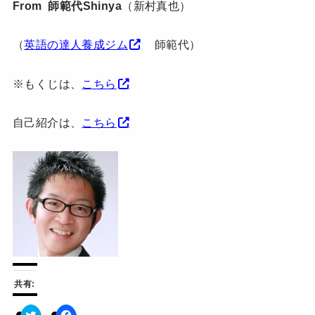
From 師範代Shinya
（新村真也）
（
英語の達人養成ジム
師範代）
※もくじは、
こちら
自己紹介は、
こちら
共有: