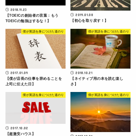
2018.11.23
2019.01.08
【TOEICの創始者の言葉：もう
【初心を取り戻す！】
TOEICの勉強はするな！】
僕が英語を身につけた道のり
僕が英語を身につけた道のり
2017.01.09
2018.10.21
【僕が店長の仕事を辞めることを
【ネイティブ用の本を読む楽し
上司に伝えた日】
さ】
僕が英語を身につけた道のり
僕が英語を身につけた道のり
2017.10.02
【超激安ハウス】