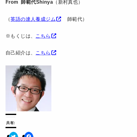
From 師範代Shinya
（新村真也）
（
英語の達人養成ジム
師範代）
※もくじは、
こちら
自己紹介は、
こちら
共有: