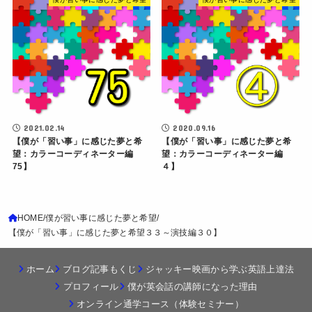
2021.02.14
2020.09.16
【僕が「習い事」に感じた夢と希
【僕が「習い事」に感じた夢と希
望：カラーコーディネーター編
望：カラーコーディネーター編
75】
４】
HOME
僕が習い事に感じた夢と希望
【僕が「習い事」に感じた夢と希望３３～演技編３０】
ホーム
ブログ記事もくじ
ジャッキー映画から学ぶ英語上達法
プロフィール
僕が英会話の講師になった理由
オンライン通学コース（体験セミナー）