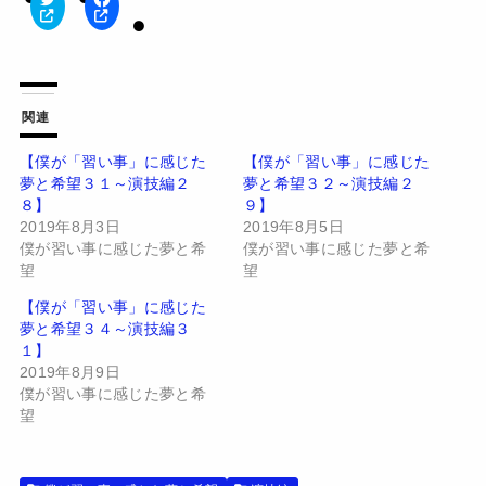
ク
F
リ
a
ッ
c
ク
e
し
b
て
o
T
o
w
k
関連
i
で
t
共
t
有
【僕が「習い事」に感じた
【僕が「習い事」に感じた
e
す
夢と希望３１～演技編２
夢と希望３２～演技編２
r
る
で
に
８】
９】
共
は
有
ク
2019年8月3日
2019年8月5日
(
リ
僕が習い事に感じた夢と希
僕が習い事に感じた夢と希
新
ッ
し
ク
望
望
い
し
ウ
て
【僕が「習い事」に感じた
ィ
く
ン
だ
夢と希望３４～演技編３
ド
さ
１】
ウ
い
で
(
2019年8月9日
開
新
僕が習い事に感じた夢と希
き
し
ま
い
望
す
ウ
)
ィ
ン
ド
ウ