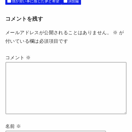
僕が習い事に感じた夢と希望
演技編
で
開
き
ま
す
コメントを残す
)
メールアドレスが公開されることはありません。
※
が
付いている欄は必須項目です
コメント
※
名前
※