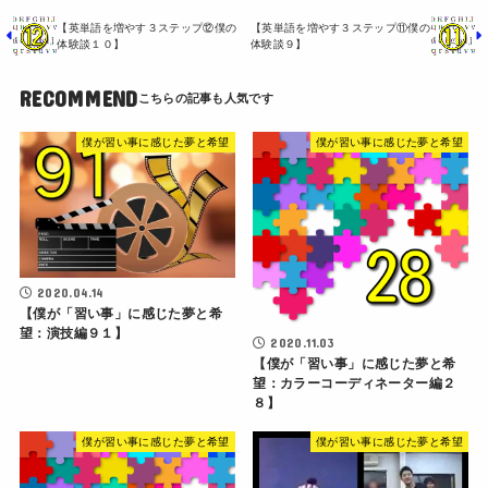
【英単語を増やす３ステップ⑫僕の
【英単語を増やす３ステップ⑪僕の
体験談１０】
体験談９】
RECOMMEND
僕が習い事に感じた夢と希望
僕が習い事に感じた夢と希望
2020.04.14
【僕が「習い事」に感じた夢と希
望：演技編９１】
2020.11.03
【僕が「習い事」に感じた夢と希
望：カラーコーディネーター編２
８】
僕が習い事に感じた夢と希望
僕が習い事に感じた夢と希望