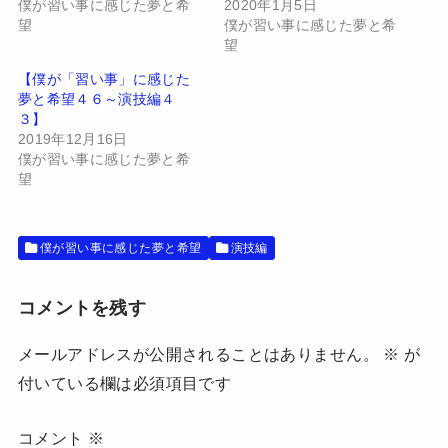
有
ク
僕が習い事に感じた夢と希
2020年1月5日
(
リ
望
僕が習い事に感じた夢と希
新
ッ
し
ク
望
い
し
ウ
て
【僕が「習い事」に感じた
ィ
く
ン
だ
夢と希望４６～演技編４
ド
さ
３】
ウ
い
で
(
2019年12月16日
開
新
僕が習い事に感じた夢と希
き
し
ま
い
望
す
ウ
)
ィ
ン
ド
ウ
僕が習い事に感じた夢と希望
演技編
で
開
き
ま
す
コメントを残す
)
メールアドレスが公開されることはありません。
※
が
付いている欄は必須項目です
コメント
※