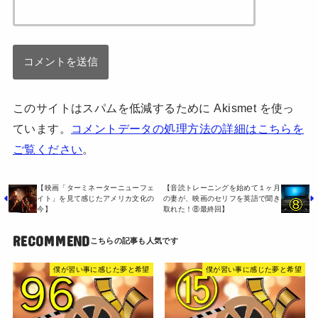
このサイトはスパムを低減するために Akismet を使っ
ています。
コメントデータの処理方法の詳細はこちらを
ご覧ください
。
【映画「ターミネーターニューフェ
【音読トレーニングを始めて１ヶ月
イト」を見て感じたアメリカ文化の
の妻が、映画のセリフを英語で聞き
今】
取れた！⑧最終回】
RECOMMEND
僕が習い事に感じた夢と希望
僕が習い事に感じた夢と希望