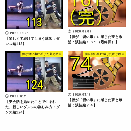
2020.09.07
2022.09.25
【僕が「習い事」に感じた夢と希
【楽しくて続けてしまう練習：ダ
望：演技編１６１（最終回）】
ンス編113】
僕が習い事に感じた夢と希望
僕が習い事に感じた夢と希望
2020.03.11
2022.12.11
【僕が「習い事」に感じた夢と希
【英会話を始めたことで生まれ
望：演技編７４】
た、新しいダンスの楽しみ方：ダ
ンス編124】