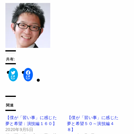
共有:
ク
F
リ
a
ッ
c
ク
e
し
b
て
o
T
o
w
k
関連
i
で
t
共
t
有
【僕が「習い事」に感じた
【僕が「習い事」に感じた
e
す
夢と希望：演技編１６０】
夢と希望５０～演技編４
r
る
で
に
2020年9月5日
８】
共
は