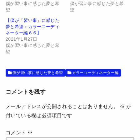
(
リ
僕が習い事に感じた夢と希
僕が習い事に感じた夢と希
新
ッ
し
ク
望
望
い
し
ウ
て
【僕が「習い事」に感じた
ィ
く
ン
だ
夢と希望：カラーコーディ
ド
さ
ネーター編６６】
ウ
い
で
(
2021年1月27日
開
新
僕が習い事に感じた夢と希
き
し
ま
い
望
す
ウ
)
ィ
ン
ド
ウ
僕が習い事に感じた夢と希望
カラーコーディネーター編
で
開
き
ま
す
コメントを残す
)
メールアドレスが公開されることはありません。
※
が
付いている欄は必須項目です
コメント
※