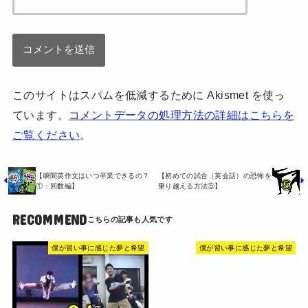
このサイトはスパムを低減するために Akismet を使っ
ています。
コメントデータの処理方法の詳細はこちらを
ご覧ください
。
【瞬間英作文はいつ卒業できるの？
【初めての試合（英会話）の恐怖を
①：回数編】
乗り越える方法⑤】
RECOMMEND
僕が習い事に感じた夢と希望
僕が習い事に感じた夢と希望