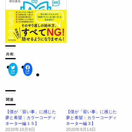
共有:
ク
F
リ
a
ッ
c
ク
e
し
b
て
o
T
o
w
k
関連
i
で
t
共
t
有
【僕が「習い事」に感じた
【僕が「習い事」に感じた
e
す
夢と希望：カラーコーディ
夢と希望：カラーコーディ
r
る
で
に
ネーター編１５】
ネーター編３】
共
は
有
ク
2020年10月8日
2020年9月14日