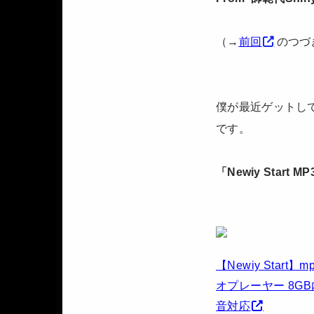
（→
前回
のつづ
僕が最近ゲットし
です。
「Newiy Start
【Newiy Star
オプレーヤー 8GB
音対応