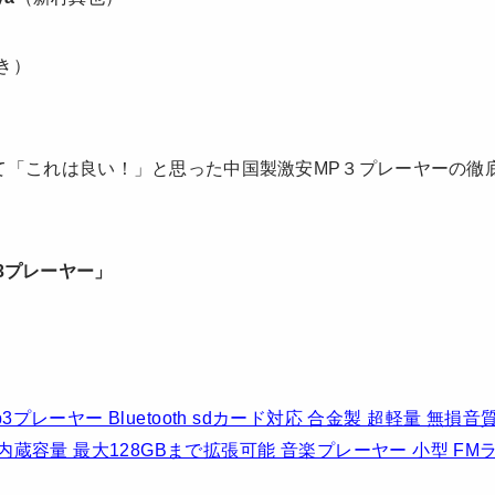
き）
て「これは良い！」と思った中国製激安MP３プレーヤーの徹
 MP3プレーヤー」
t】mp3プレーヤー Bluetooth sdカード対応 合金製 超軽量 無
内蔵容量 最大128GBまで拡張可能 音楽プレーヤー 小型 FM