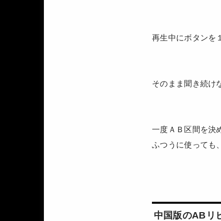
再生中にボタンを
そのまま聞き続け
一度ＡＢ区間を決
ふつうに使っても
中国版のABリ