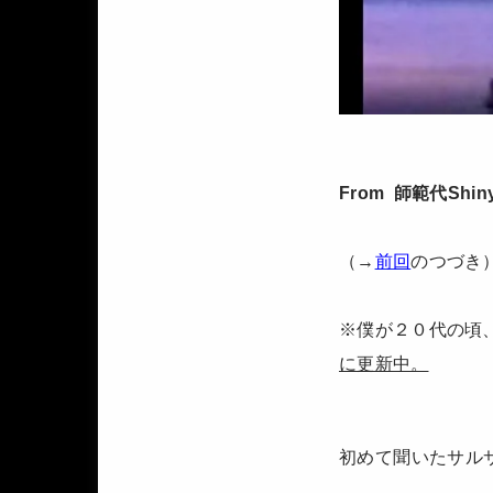
From 師範代Shin
（→
前回
のつづき）
※僕が２０代の頃
に更新中。
初めて聞いたサル