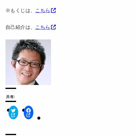
※もくじは、
こちら
自己紹介は、
こちら
共有:
ク
F
リ
a
ッ
c
ク
e
し
b
て
o