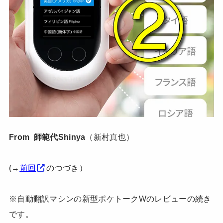
From 師範代Shinya
（新村真也）
(→
前回
のつづき）
※自動翻訳マシンの新型ポケトークWのレビューの続き
です。