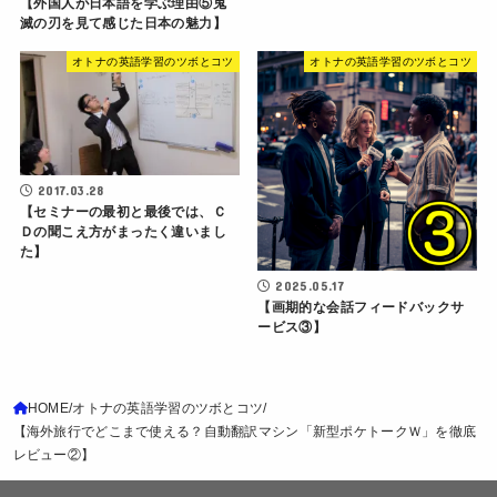
【外国人が日本語を学ぶ理由⑤鬼
滅の刃を見て感じた日本の魅力】
オトナの英語学習のツボとコツ
オトナの英語学習のツボとコツ
2017.03.28
【セミナーの最初と最後では、Ｃ
Ｄの聞こえ方がまったく違いまし
た】
2025.05.17
【画期的な会話フィードバックサ
ービス③】
HOME
オトナの英語学習のツボとコツ
【海外旅行でどこまで使える？自動翻訳マシン「新型ポケトークＷ」を徹底
レビュー②】