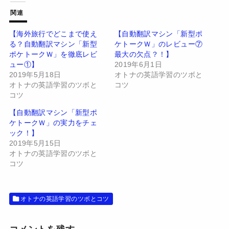
T
o
w
k
関連
i
で
t
共
t
有
【海外旅行でどこまで使え
【自動翻訳マシン「新型ポ
e
す
る？自動翻訳マシン「新型
ケトークＷ」のレビュー⑦
r
る
で
に
ポケトークＷ」を徹底レビ
最大の欠点？！】
共
は
有
ク
ュー①】
2019年6月1日
(
リ
2019年5月18日
オトナの英語学習のツボと
新
ッ
し
ク
オトナの英語学習のツボと
コツ
い
し
コツ
ウ
て
ィ
く
ン
だ
【自動翻訳マシン「新型ポ
ド
さ
ケトークＷ」の実力をチェ
ウ
い
で
(
ック！】
開
新
2019年5月15日
き
し
ま
い
オトナの英語学習のツボと
す
ウ
コツ
)
ィ
ン
ド
ウ
で
開
オトナの英語学習のツボとコツ
き
ま
す
)