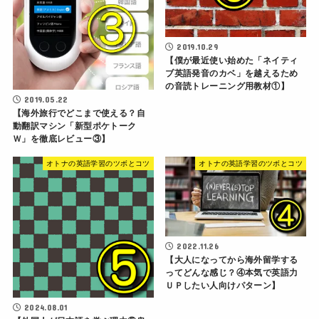
2019.10.29
【僕が最近使い始めた「ネイティ
ブ英語発音のカベ」を越えるため
の音読トレーニング用教材①】
2019.05.22
【海外旅行でどこまで使える？自
動翻訳マシン「新型ポケトーク
Ｗ」を徹底レビュー③】
オトナの英語学習のツボとコツ
オトナの英語学習のツボとコツ
2022.11.26
【大人になってから海外留学する
ってどんな感じ？④本気で英語力
ＵＰしたい人向けパターン】
2024.08.01