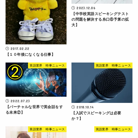
2023.12.06
【中学校英語スピーキングテスト
の問題を解決する糸口⑥予算の拡
大】
2017.02.22
【１０年後になくなる仕事】
英語業界 時事ニュース
英語業界 時事ニュース
2022.07.23
【バーチャルな世界で英会話をす
2018.10.14
る未来②】
【入試でスピーキングは必要
か？】
英語業界 時事ニュース
英語業界 時事ニュース