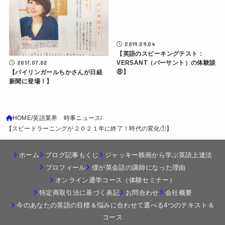
2019.09.04
【英語のスピーキングテスト：
2017.07.02
VERSANT（バーサント）の体験談
⑧】
【バイリンガールちかさんが日経
新聞に登場！】
HOME
英語業界 時事ニュース
【スピードラーニングが２０２１年に終了！時代の変化①】
ホーム
ブログ記事もくじ
ジャッキー映画から学ぶ英語上達法
プロフィール
僕が英会話の講師になった理由
オンライン通学コース（体験セミナー）
特定商取引法に基づく表記
お問合わせ
会社概要
今のあなたの英語の目標＆悩みに合わせて選べる4つのテキスト＆
コース