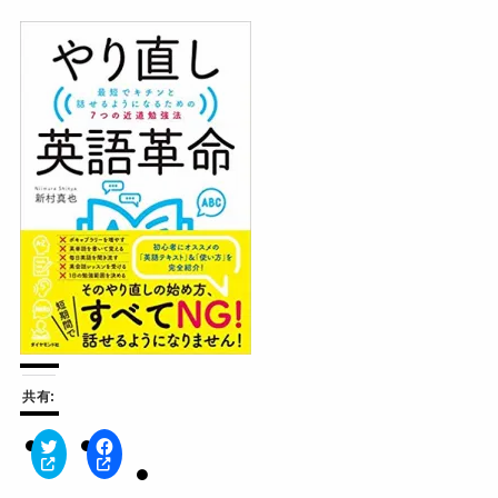
共有:
ク
F
リ
a
ッ
c