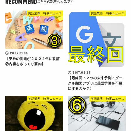
RECOMMEND
英語業界 時事ニュース
英語業界 時事ニュース
2024.01.06
【英検の問題が２０２４年に改訂
②内容をざっくり要約】
2017.02.27
【最終回：２つの未来予測：グー
グル翻訳アプリは英語学習を不要
にするのか？】
英語業界 時事ニュース
英語業界 時事ニュース