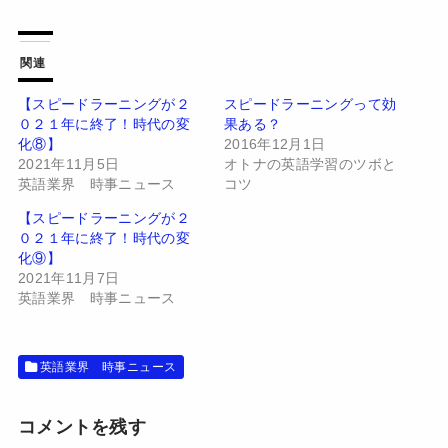
ク
e
し
b
て
o
T
o
w
k
関連
i
で
t
共
t
有
【スピードラーニングが２
スピードラーニングって効
e
す
０２１年に終了！時代の変
果ある？
r
る
で
に
化⑧】
2016年12月1日
共
は
有
ク
2021年11月5日
オトナの英語学習のツボと
(
リ
英語業界 時事ニュース
コツ
新
ッ
し
ク
い
し
【スピードラーニングが２
ウ
て
０２１年に終了！時代の変
ィ
く
ン
だ
化⑨】
ド
さ
2021年11月7日
ウ
い
で
(
英語業界 時事ニュース
開
新
き
し
ま
い
す
ウ
)
ィ
英語業界 時事ニュース
ン
ド
ウ
で
開
コメントを残す
き