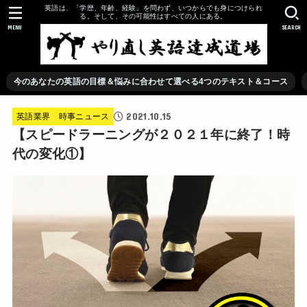
英語は、「学歴、年齢、経験」を問わず、いつからでも身につけられ
る。そして、その可能性はすべての人にある。
MENU
SEARCH
今のあなたの英語の目標＆悩みに合わせて選べる4つのテキスト＆コース
2021.10.15
英語業界 時事ニュース
【スピードラーニングが２０２１年に終了！時
代の変化①】