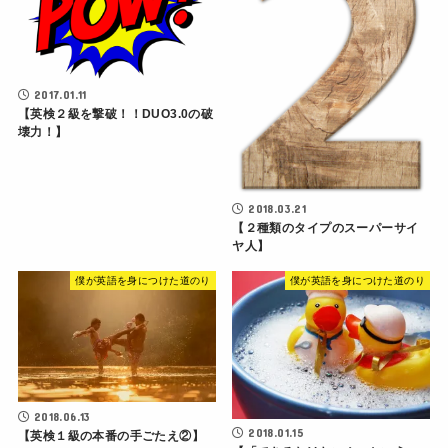
2017.01.11
【英検２級を撃破！！DUO3.0の破
壊力！】
2018.03.21
【２種類のタイプのスーパーサイ
ヤ人】
僕が英語を身につけた道のり
僕が英語を身につけた道のり
2018.06.13
2018.01.15
【英検１級の本番の手ごたえ②】