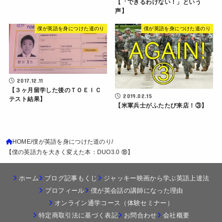
【「できるわけない！」という
声】
僕が英語を身につけた道のり
僕が英語を身につけた道のり
2017.12.11
【３ヶ月留学した後のＴＯＥＩＣ
2019.02.15
テスト結果】
【米軍兵士がふたたび来店！③】
HOME
僕が英語を身につけた道のり
【僕の英語力を大きく変えた本：DUO3.0 ⑱】
ホーム
ブログ記事もくじ
ジャッキー映画から学ぶ英語上達法
プロフィール
僕が英会話の講師になった理由
オンライン通学コース（体験セミナー）
特定商取引法に基づく表記
お問合わせ
会社概要