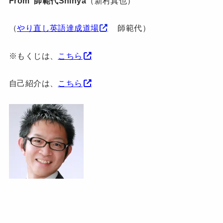
From 師範代Shinya
（新村真也）
（
やり直し英語達成道場
師範代）
※もくじは、
こちら
自己紹介は、
こちら