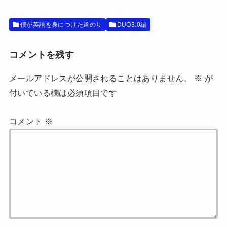
き
し
ま
い
す
ウ
)
ィ
僕が英語を身につけた道のり
DUO3.0編
ン
ド
ウ
で
開
コメントを残す
き
ま
す
メールアドレスが公開されることはありません。
※
が
)
付いている欄は必須項目です
コメント
※