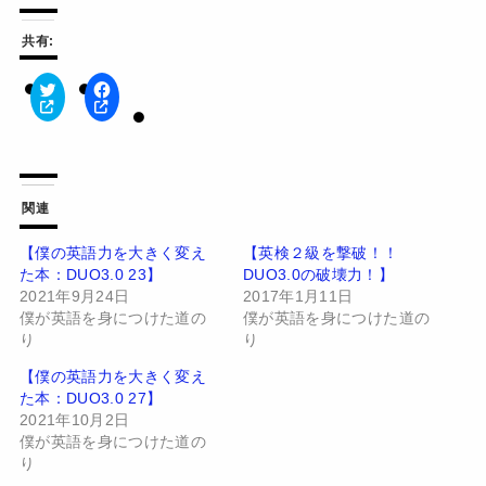
共有:
ク
F
リ
a
ッ
c
ク
e
し
b
て
o
T
o
w
k
関連
i
で
t
共
t
有
【僕の英語力を大きく変え
【英検２級を撃破！！
e
す
た本：DUO3.0 23】
DUO3.0の破壊力！】
r
る
で
に
2021年9月24日
2017年1月11日
共
は
有
ク
僕が英語を身につけた道の
僕が英語を身につけた道の
(
リ
り
り
新
ッ
し
ク
い
し
【僕の英語力を大きく変え
ウ
て
た本：DUO3.0 27】
ィ
く
ン
だ
2021年10月2日
ド
さ
僕が英語を身につけた道の
ウ
い
で
(
り
開
新