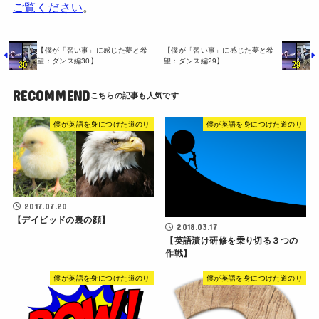
ご覧ください
。
【僕が「習い事」に感じた夢と希
【僕が「習い事」に感じた夢と希
望：ダンス編30】
望：ダンス編29】
RECOMMEND
僕が英語を身につけた道のり
僕が英語を身につけた道のり
2017.07.20
【デイビッドの裏の顔】
2018.03.17
【英語漬け研修を乗り切る３つの
作戦】
僕が英語を身につけた道のり
僕が英語を身につけた道のり