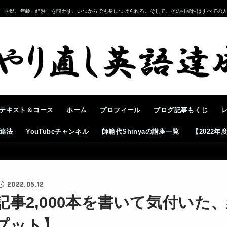
「学歴、年齢、経験」を問わず、いつからでも身につけられる。そして、その可能性はすべての
テキスト＆コース
ホーム
プロフィール
ブログ記事もくじ
達法
YouTubeチャンネル
師範代Shinyaの講座一覧
【2022
2022.05.12
記事2,000本を書いて気付いた
プット】