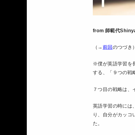
from 師範代Shiny
（→
前回
のつづき）
※僕が英語学習を
する、「９つの戦
７つ目の戦略は、
英語学習の時には
り、自分がカッコ
た。