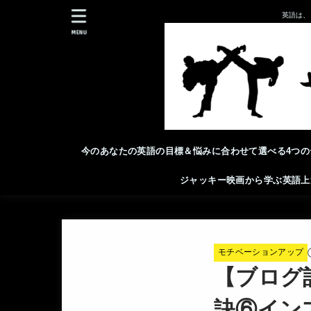
英語は、
MENU
今のあなたの英語の目標＆悩みに合わせて選べる4つの
ジャッキー映画から学ぶ英語上
モチベーションアップ
【ブログ
訣⑥イン